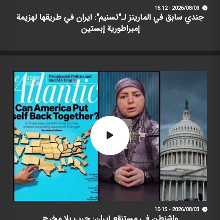
2026/08/03 - 16:12
جندي سابق في المارينز لـ"تسنيم": ايران في طريقها لهزيمة
إمبراطورية إبستين
2026/08/03 - 10:15
واشنطن في مستنقع إيران: حرب بلا مخرج