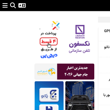
 از حملۀ خلبانان ایرانی بدون GPS
ناتو
های مشترک 15 کشور با