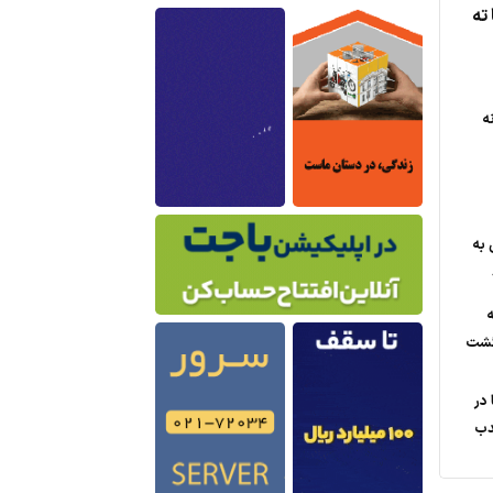
ته
ه
 به
ه
گشت
 در
ندب