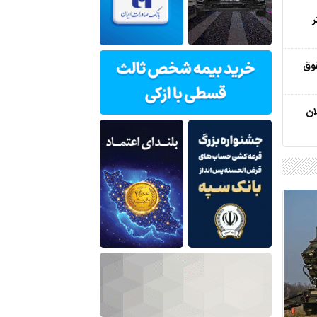
ر
وق
ان