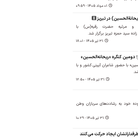
01 مرداد 1405 - 09:59
یحانةالحسین) در تبریز
 و مرثیه حضرت رقیه(س) با
زاده سید حمزه تبریز برگزار شد.
31 تير 1405 - 18:01
؛ دومین کنگره «ریحانه‌الحسین»
ین» با حضور شاعران آیینی کشور و با
شد.
31 تير 1405 - 12:50
وده خود به رشادت‌های سربازان وطن
31 تير 1405 - 10:29
طرفدارانشان ایجاد حرکت می‌کنند