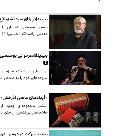
ببینید|در رثای سیدالشهدا
حسین شمسایی همزمان با ار
مقدس اباعبدالله الحسین(ع) ت
ببینید|شعرخوانی یوسفعلی 
یوسفعلی میرشکاک همزمان با
سروده‌های خود را به محضر سرو
«فریادهای عاصی آذرخش» ز
انتشار مجموعه‌ای جدید از
حاشیه‌های پررنگ‌تری از متن ب
تمدید شرکت در دومین دوره