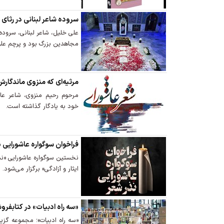
سروده شاعر لبنانی در رثای 
علی خلیل، شاعر لبنانی، سروده
مجاهدین بزرگ بود و پرچم علوی
مرثیه‌ای که منزوی ماندگارش
مرحوم رحیم منزوی، شاعر عاش
خود به یادگار گذاشته است.
فراخوان سوگواره عاشورایی 
نخستین سوگواره عاشورایی «نذ
ایثار و آزادگی» برگزار می‌شود.
«سه راه ادبیات» در کتابفرو
«سه راه ادبیات»؛ مجموعه گز