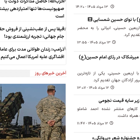
6
حزب‌الله: حاصل مذاکرات دولت با
13 مرداد 1405 - 14:20
صهیونیست‌ها تنها امتیازدهی‌ بیشت
است
(ع) با نوای حسین شمسایی
7
بعین حسینی، ابیاتی را به محضر
فیفا پس از عقب‌نشینی از فروش حق
قدیم کرد.
جام جهانی: تجربه ارزشمندی بود!
13 مرداد 1405 - 13:55
8
ترامپ: زندان طولانی مدت برای عامل
افشاگری‌ علیه آمریکا اعمال می‌کنیم
میرشکاک در رثای امام حسین(ع)
آخرین خبرهای روز
 اربعین حسینی، یکی از تازه‌ترین
ر آزادگان جهان تقدیم کرد.
12 مرداد 1405 - 13:07
یر سایه قیمت نجومی
 کارهای منتشر نشده احمد شاملو
ه همراه داشت.
12 مرداد 1405 - 11:47
 جشنواره شعر «پروانگی»