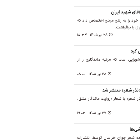
آقای شهید ایران
 خود را به رثای مردی اختصاص داد که
 را برافراشت.
28 تير 1405 - 15:34
 کرد
ورایی است که مرثیه ماندگاری را از
28 تير 1405 - 08:00
«نذر شعر» منتشر شد
ر شعر» با شعار «روایت ماندگار عشق،
27 تير 1405 - 19:03
شی‌ها
یده شعر جوان خراسان توسط انتشارات