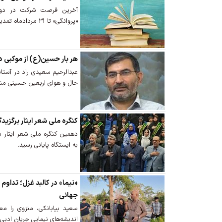
آخرین فرصت شرکت در دومی
«پروانگی» تا 31 مردادماه تمدید شد.
هر بار حسین(ع) از موکبی د
عبدالرحیم سعیدی راد در آستا
حال و هوای اربعین حسینی منت
کنگره ملی شعر ایثار برگزید
دهمین کنگره ملی شعر ایثار با
به ایستگاه پایانی رسید.
«نیما» در کالبد غزل؛ تداو
جهانی
سعید بیابانکی، منزوی را م
اندیشه‌های نیمایی جریان ادبی را