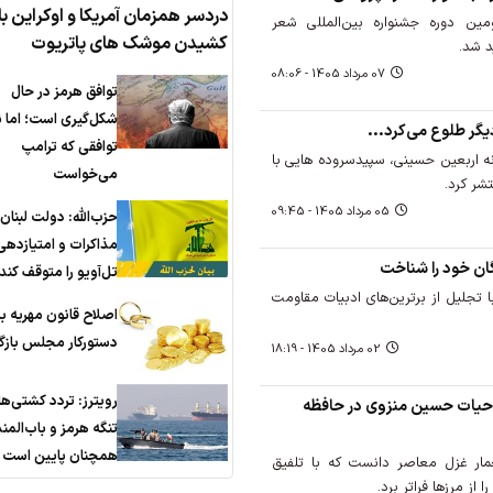
دردسر همزمان آمریکا و اوکراین با 
ن دوره جشنواره بین‌المللی شعر
کشیدن موشک های پاتریوت
07 مرداد 1405 - 08:06
توافق هرمز در حال
شکل‌گیری است؛ اما ن
یگر طلوع می‌کرد...
توافقی که ترامپ
نه اربعین حسینی، سپیدسروده هایی با
می‌خواست
شر کرد.
05 مرداد 1405 - 09:45
حزب‌الله: دولت لبنان
مذاکرات و امتیازدهی
گان خود را شناخت
تل‌آویو را متوقف کند
 تجلیل از برترین‌های ادبیات مقاومت
اصلاح قانون مهریه ب
دستورکار مجلس باز
02 مرداد 1405 - 18:19
رویترز: تردد کشتی‌ها
م حیات حسین منزوی در حافظه
تنگه هرمز و باب‌الم
همچنان پایین است
عمار غزل معاصر دانست که با تلفیق
 از مرزها فراتر برد.