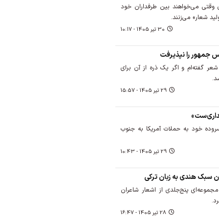
 وقتی می‌خواهند بین طرفداران خود
ید شعار» می‌زنند.
30 تير 1405 - 10:17
س جمهور را نپذیرفت
ر گفته‌ام و اگر یک ذره از آن برای
د.
29 تير 1405 - 15:57
داری‌ست»
سروده خود به حملات آمریکا به جنوب
29 تير 1405 - 10:43
ن سبک هندی به زبان ترکی
Büyüyena» ترکیه مجموعه‌ای پنج‌جلدی از اشعار شاعران
د.
28 تير 1405 - 16:47