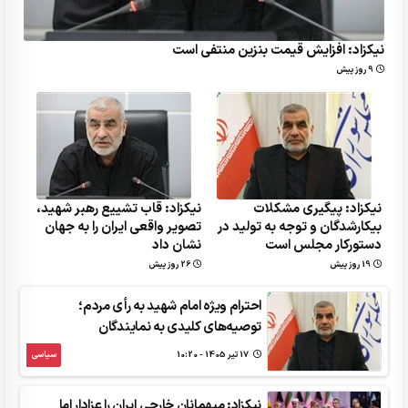
نیکزاد: افزایش قیمت بنزین منتفی است
9 روز پیش
نیکزاد: پیگیری مشکلات
نیکزاد: قاب تشییع رهبر شهید،
بیکارشدگان و توجه به تولید در
تصویر واقعی ایران را به جهان
دستورکار مجلس است
نشان داد
19 روز پیش
26 روز پیش
احترام ویژه امام شهید به رأی مردم؛
توصیه‌های کلیدی به نمایندگان
17 تير 1405 - 10:20
سیاسی
نیکزاد: میهمانان خارجی ایران را عزادار اما