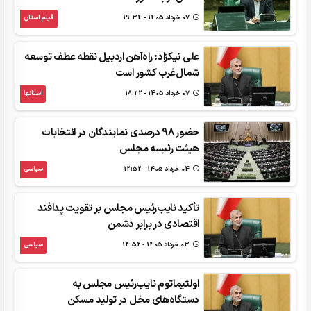
07 خرداد 1405 - 19:34
فیلم استان
علی نیکزاد: راه‌آهن اردبیل نقطه عطف توسعه
شمال‌غرب کشور است
07 خرداد 1405 - 18:22
استانها
حضور 98 درصدی نمایندگان در انتخابات
هیئت رئیسه مجلس
04 خرداد 1405 - 12:52
سیاسی
تأکید نایب‌رئیس مجلس بر تقویت پدافند
اقتصادی در برابر دشمن
03 خرداد 1405 - 14:52
سیاسی
اولتیماتوم نایب‌رئیس مجلس به
دستگاه‌های مخل در تولید مسکن