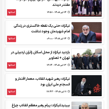
مقتدر دیدند
14 تير 1405 - 16:51
استانها
نیکزاد: حتی یک نقطه خاکستری در زندگی
امام شهیدمان وجود نداشت
14 تير 1405 - 08:00
استانها
بازدید نیکزاد از محل اسکان زائران اردبیلی در
تهران + تصاویر
13 تير 1405 - 16:14
استانها
نیکزاد: رهبر شهید انقلاب، معمار اقتدار و
انسجام ملی ایران بود
11 تير 1405 - 17:43
استانها
ببینید|نیکزاد: پیام رهبر معظم انقلاب چراغ