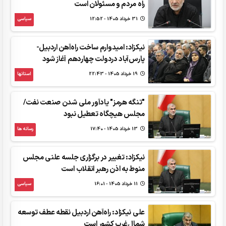
راه مردم و مسئولان است
31 خرداد 1405 - 12:52
سیاسی
نیکزاد: امیدوارم ساخت راه‌آهن اردبیل-
پارس‌آباد دردولت چهاردهم آغاز شود
19 خرداد 1405 - 22:43
استانها
"تنگه هرمز" یادآور ملی شدن صنعت نفت/
مجلس هیچگاه تعطیل نبود
13 خرداد 1405 - 17:40
رسانه ها
نیکزاد: تغییر در برگزاری جلسه علنی مجلس
منوط به اذن رهبر انقلاب است
11 خرداد 1405 - 16:01
سیاسی
علی نیکزاد: راه‌آهن اردبیل نقطه عطف توسعه
شمال‌غرب کشور است