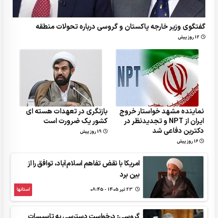
گفتگوی وزیر خارجه پاکستان و گروسی درباره تحولات منطقه
12 روز پیش
نماینده مشهد خواستار خروج
بازنگری در تعهدات هسته ای
ایران از NPT و تجدیدنظر در
کشور یک ضرورت است
دکترین دفاعی شد
19 روز پیش
16 روز پیش
امریکا با نقض تفاهم اسلام‌آباد، توافق را از
بین برد
23 تير 1405 - 08:45
استانها
گروسی: درخواست دسترسی به تاسیسات