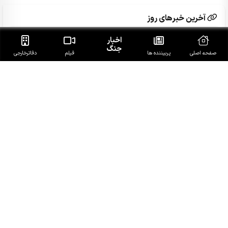
آخرین خبرهای روز
اخبار
ببینید| تقلای امارات برای احیای نفوذ در جنوب یمن
جنگ
صفحه اصلی
پربیننده ها
فیلم
دفاتر‌خارجی
ببینید|شرایط بازگشایی تنگه هرمز اعلام شد
ولایتی: نیروهای خارجی باید منطقه را ترک کنند
ببینید|لحظه انفجار موشک‌ در کنار خبرنگاران تسنیم
ببینید|حیرت صدای آمریکا از قدرت حوثی‌ها