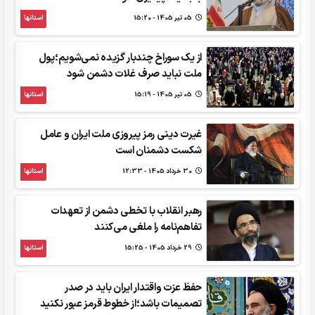
05 تير 1405 - 15:20
استانها
از یک سوراخ چندبار گزیده نمی‌شویم؛پول
ملت نباید صرف غلات دشمن شود
05 تير 1405 - 15:19
استانها
غیرت دینی رمز پیروزی ملت ایران و عامل
شکست دشمنان است
30 خرداد 1405 - 12:33
استانها
رهبر انقلاب با تخطی دشمن از تعهدات
تفاهم‌نامه را ملغی می‌کنند
29 خرداد 1405 - 15:25
استانها
حفظ عزت واقتدار ایران باید در صدر
تصمیمات باشد؛از خطوط قرمز عبور نکنید