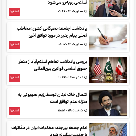
اسلامی روبه‌رو می‌شود
08 تير 1405 - 09:42
استانها
یادداشت| جامعه نخبگانی کشور؛ مخاطب
اصلی پیام رهبر در مورد توافق اخیر
08 تير 1405 - 08:17
استانها
بررسی یادداشت تفاهم اسلام‌آباد از منظر
حقوق اساسی قوانین بین‌المللی
06 تير 1405 - 11:44
استانها
اشغال خاک لبنان توسط رژیم صهیونی به
منزله عدم توافق است
05 تير 1405 - 15:51
استانها
امام جمعه بیرجند: مطالبات ایران در مذاکرات
با جدیت پیگیری شود