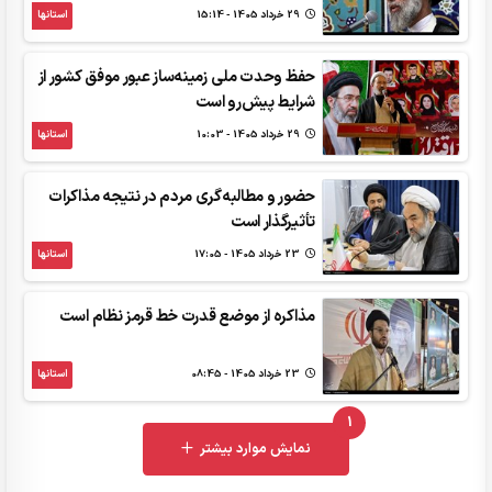
29 خرداد 1405 - 15:14
استانها
حفظ وحدت ملی زمینه‌ساز عبور موفق کشور از
شرایط پیش‌رو است
29 خرداد 1405 - 10:03
استانها
حضور و مطالبه‌گری مردم در نتیجه مذاکرات
تأثیرگذار است
23 خرداد 1405 - 17:05
استانها
مذاکره از موضع قدرت خط قرمز نظام است
23 خرداد 1405 - 08:45
استانها
1
UNREAD MESSAGES
نمایش موارد بیشتر