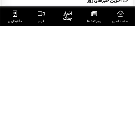
آخرین خبرهای روز
اخبار
دبیر شعام: تا آمریکا رفتارش را تصحیح نکند تنگه هرمز باز
جنگ
نخواهد شد
صفحه اصلی
پربیننده ها
فیلم
دفاتر‌خارجی
دوره نفت ارزان با بازگشایی تنگه‌هرمز برنمی گردد
ببینید|اعتراف پیمانکار پنتاگون به بی‌منطقی جنگ آمریکا علیه
ایران
بازدید سخنگوی هیئت‌رئیسه مجلس از خبرگزاری تسنیم
ببینید|پاسخ علم صالح به بی‌بی‌سی؛ راز قدرت ایران در امنیت
بومی