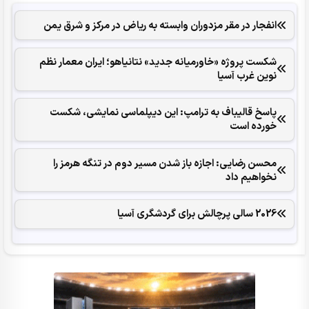
انفجار در مقر مزدوران وابسته به ریاض در مرکز و شرق یمن
شکست پروژه «خاورمیانه جدید» نتانیاهو؛ ایران معمار نظم
نوین غرب آسیا
پاسخ قالیباف به ترامپ: این دیپلماسی نمایشی، شکست
خورده است
محسن رضایی: اجازه باز شدن مسیر دوم در تنگه هرمز را
نخواهیم داد
2026 سالی پرچالش برای گردشگری آسیا