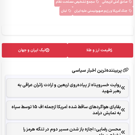
صادق آملی لاریجانی
مجمع تشخیص مصلحت نظام
جنگ آمریکا و رژیم صهیونیستی علیه ایران
لبنان
قیمت ارز و طلا
لیگ ایران و جهان
پربیننده‌ترین اخبار سیاسی
روایت خسروپناه از پیاده‌روی اربعین و ارادت زائران عراقی به
رهبر شهید
بقایای هواگردهای ساقط شده آمریکا ازجمله اف 15 توسط سپاه
به نمایش درآمد
محسن رضایی: اجازه باز شدن مسیر دوم در تنگه هرمز را