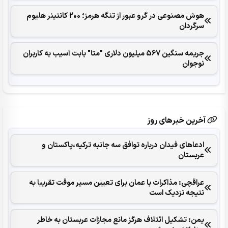
هوش مصنوعی در گرو عبور از تنگه هرمز؛ 200 کانتینر هلیوم
سرگردان
جریمه سنگین 567 میلیون دلاری "متا" بابت آسیب به کاربران
نوجوان
آخرین خبرهای روز
ادعاهای فیدان درباره توافق سه جانبه ترکیه،پاکستان و
عربستان
عراقچی: مذاکرات با عمان برای تعیین مسیر موقت تقریبا به
نتیجه نزدیک است
یمن: تشکیل ائتلاف هرگز مانع مجازات عربستان به خاطر