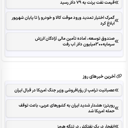
قیمت نفت برنت به 79 دلار رسید
گمرک اختیار تمدید ورود موقت کالا و خودرو را تا پایان شهریور
ابلاغ کرد
صندوق توسعه، آماده تأمین مالی آزادگان/ارزش
سرمایه300میلیون دلار آب رفت
آخرین خبرهای روز
عصبانیت ترامپ از رؤیافروشی وزیر جنگ آمریکا در قبال ایران
رویترز: هشدار شدید ایران به کشورهای عربی، باعث توقف
حمله آمریکا شد
انفجار در یک نفتکش در تنگه هرمز