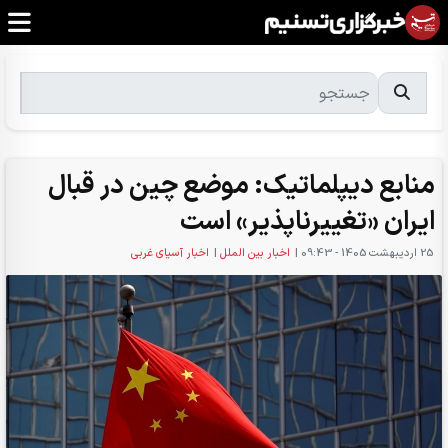
منابع دیپلماتیک: موضع چین در قبال
ایران «تغییرناپذیر» است
25 ارديبهشت 1405 - 09:43
|
اخبار بین الملل
|
اخبار آسیای غربی