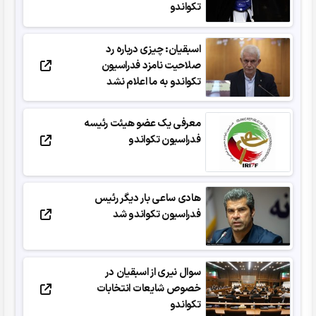
تکواندو
اسبقیان: چیزی درباره رد
صلاحیت نامزد فدراسیون
تکواندو به ما اعلام نشد
معرفی یک عضو هیئت رئیسه
فدراسیون تکواندو
هادی ساعی بار دیگر رئیس
فدراسیون تکواندو شد
سوال نیری از اسبقیان در
خصوص شایعات انتخابات
تکواندو