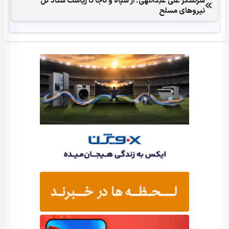
سرلشکر علی عبداللهی؛ از سپاه و ناجا تا ریاست ستاد کل
نیروهای مسلح