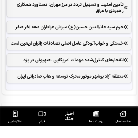
تأمین امنیت و تسهیل تردد در مرز مهران؛ دستاورد همکاری‌
راهبردی با عراق
حرم سید علاءالدین حسین(ع) میزبان عزاداران دهه آخر صفر
خستگی و خواب‌آلودگی عامل اصلی تصادفات زائران اربعین است
انفجارهای ‌کنترل‌شده ‌مهمات آمریکایی ـ صهیونی در یزد
منطقه آزاد بوشهر موتور محرک توسعه و هاب صادراتی ایران
آخرین خبرهای روز
اخبار
جنگ
صفحه اصلی
پربیننده ها
فیلم
دفاتر‌خارجی
انفجار در مقر مزدوران وابسته به ریاض در مرکز و شرق یمن