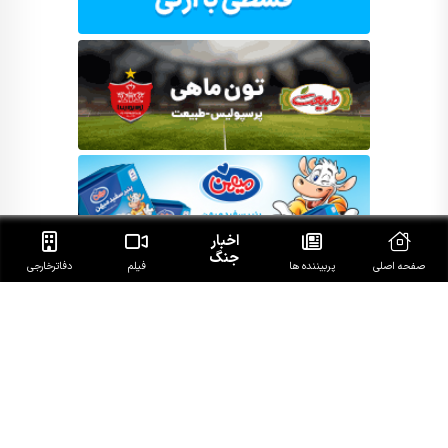
اخبار
جنگ
صفحه اصلی
پربیننده ها
فیلم
دفاتر‌خارجی
RSS
تلگرام
اینستاگرام
توییتر
آپارات
سروش
آی‌گپ
گپ