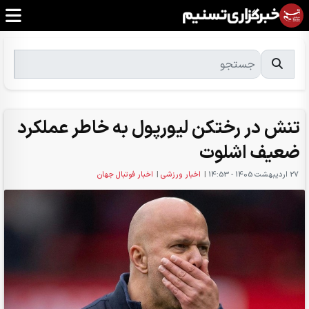
تنش در رختکن لیورپول به خاطر عملکرد
ضعیف اشلوت
27 ارديبهشت 1405 - 14:53
|
اخبار ورزشی
|
اخبار فوتبال جهان