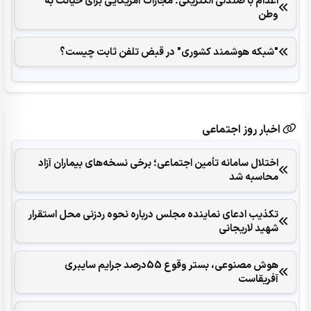
اعدام با صندلی الکتریکی؛ مجازات آمریکایی برای خیانت به
وطن
"شبکه هوشمند کشوری" در قبض تلفن ثابت چیست؟
اخبار روز اجتماعی
اختلال سامانه تأمین اجتماعی؛ برخی نسخه‌های بیماران آزاد
محاسبه شد
تکذیب ادعای نماینده مجلس درباره نحوه ردزنی محل استقرار
شهید لاریجانی
هوش مصنوعی، بستر وقوع 55درصد جرایم سایبری
آفریقاست