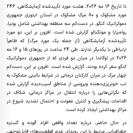
تا تاریخ 16 مه 2026، هشت مورد تأییدشده آزمایشگاهی، 246
مورد مشکوک و 80 مرگ مشکوک در استان ایتوری جمهوری
دموکراتیک کنگو، در دست‌کم سه منطقه بهداشتی شامل بونیا،
روامپارا و مونگبالو گزارش شده است. افزون بر این، دو مورد
تأییدشده آزمایشگاهی (از جمله یک مورد مرگ) که ظاهراً
ارتباطی با یکدیگر ندارند، طی 24 ساعت در روزهای 15 و 16 مه
2026 در اوگاندا در میان دو فردی که از جمهوری دموکراتیک
کنگو سفر کرده بودند، گزارش شده است. افزون بر این، دست‌کم
چهار مرگ در میان کارکنان درمانی در شرایط بالینی مشکوک به
تب خونریزی‌دهنده ویروسی از مناطق آسیب‌دیده گزارش شده
که نگرانی‌هایی را درباره انتقال در مراکز درمانی، شکاف در
اقدامات پیشگیری و کنترل عفونت و احتمال تشدید شیوع در
مراکز بهداشتی ایجاد کرده است.
در حال حاضر، درباره تعداد واقعی افراد آلوده و گستره
جغرافیایی مرتبط با این رویداد، عدم قطعیت‌های قابل‌توجهی