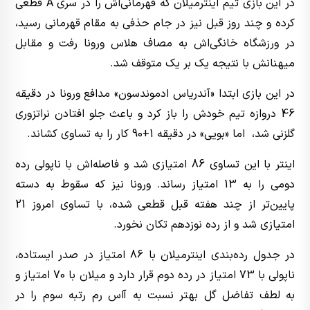
در این بازی تیم اینترمیلان که قهرمانی‌اش را در سری A قطعی
کرده و چند روز قبل نیز در جام حذفی به مقام قهرمانی رسید،
در ورزشگاه خانگی‌اش به مصاف هلاس ورونا رفت و مقابل
میهنانش با نتیجه یک بر یک متوقف شد.
در این بازی ابتدا «آندریاس ادموندسون» مدافع ورونا در دقیقه
46 دروازه تیم خودش را باز کرد و باعث جلو افتادن نراتزوری
گلزنی شد، اما «بویی» در دقیقه 1+90 کار را به تساوی کشاند.
اینتر با این تساوی 86 امتیازی شد و فاصله‌اش با ناپولی رده
دومی را به 13 امتیاز رساند. ورونا نیز که سقوط به دسته
پایین‌تر از چند هفته قبل قطعی شده، با تساوی امروز 21
امتیازی شد و از رده نوزدهم تکان نخورد.
در جدول رده‌بندی اینترمیلان با 86 امتیاز در صدر ایستاده،
ناپولی با 73 امتیاز در رده دوم قرار دارد و میلان با 70 امتیاز و
به لطف تفاضل گل بهتر نسبت به آاس رم رتبه سوم را در