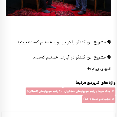
🔴 مشروح این گفتگو را در یوتیوب
«تسنیم کست»
ببینید
🔴 مشروح این گفتگو در آپارات
«تسنیم کست»
.
انتهای پیام/+
واژه های کاربردی مرتبط
جنگ آمریکا و رژیم صهیونیستی علیه ایران
رژیم صهیونیستی (اسرائیل)
شهید امام خامنه ای (ره)