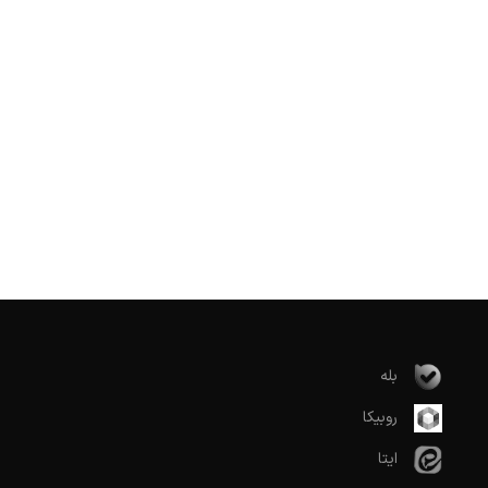
بله
روبیکا
ایتا