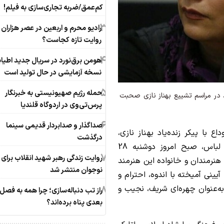
کم‌عمق/ضربه تجاری‌سازی به فیلم!
3
رادیو محرم و اربعین در عصر هزاران 
روایت تازه کجاست؟
4
هومن برق‌نورد در سریال جدید اطیاب
نسخه آزمایشی در حال تولید است
5
حمله رژیم صهیونیستی به خبرنگار
ان، در مراسم تشییع بهناز نازی صحبت
پرس‌تی‌وی در اردوگاه قلندیا
6
صداگذار و صدابردار قدیمی سینما
داع با پیکر زنده‌یاد بهناز نازی،
درگذشت
بازیگر تئاتر، سینما و تلویزیون و طراح صحنه و لباس، صبح امروز دوشنبه 28
7
روایت زندگی رهبر شهید انقلاب برای
رهنگی، هنرمندان و خانواده این هنرمند
نوجوان منتشر شد
آیینی آمیخته با اندوه، احترام و
به‌عنوان چهره‌ای شریف، نجیب و
8
راز تب دنباله‌سازی؛ چرا همه به فصل
بعدی پناه برده‌اند؟