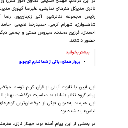
در این مراسم، مهدی شفیعی معاون امور هنری وزیر
نادری مدیرکل هنرهای نمایشی، علیرضا گیلوری مدیرع
رئیس مجموعه تئاترشهر، اکبر زنجان‌پور، رضا ک
شاهسواری، شهرام کرمی، حمیدرضا نعیمی، حامد بهد
احمدی، فرزین محدث، سیروس همتی و جمعی دیگر ا
حضور داشتند.
بیشتر بخوانید
پرواز همای: باکی از شما ندارم کوچولو
این آیین با تلاوت آیاتی از قرآن کریم توسط مرتضی 
پیام گروه تئاتر «شایا» به مناسبت درگذشت بهناز نا
این هنرمند به‌عنوان «یکی از درخشان‌ترین گوهرها
لباس» یاد شده بود.
در بخشی از این پیام آمده بود: «بهناز نازی، هنرمن