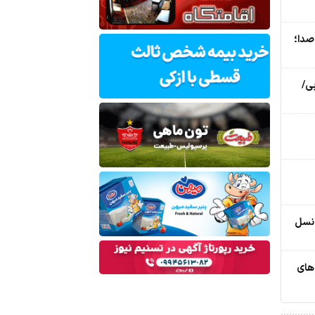
صدا؛
ی/
 نسل
‌های