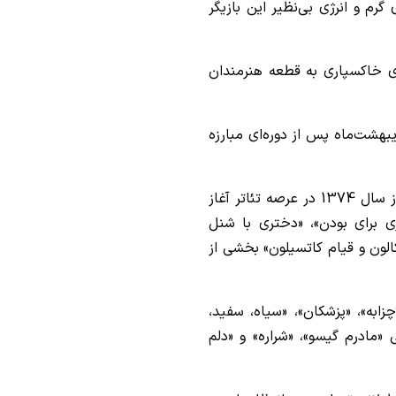
گرم و انرژی بی‌نظیر این بازیگر
رای خاکسپاری به قطعه هنرمندان
زی، بازیگر و طراح صحنه و لباس، روز 26 اردیبهشت‌ماه پس از دوره‌ای مبارزه
او متولد سال 1346 بود و فعالیت حرفه‌ای خود را از سال 1374 در عرصه تئاتر آغاز
ی برای بودن»، «دختری با شنل
کالون و قیام کاتسیلون» بخشی از
ابه»، «پزشکان»، «سیاه، سفید،
 «مادرم گیسو»، «شراره» و «دلم