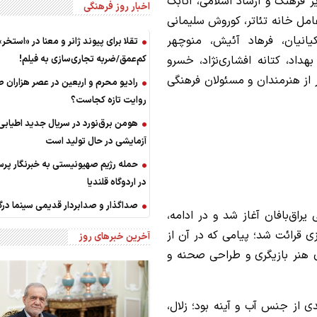
 فرهنگ و ارشاد اسلامی، اتابک
اخبار روز فرهنگی
امل خانه تئاتر، کوروش سلیمانی
یانیان، فرهاد آئیش، منوچهر
تقلا برای پیوند ژانر و معنا در «استخر»
اد، کتانه افشاری‌نژاد، خسرو
کم‌عمق/ضربه تجاری‌سازی به فیلم!
ز هنرمندان و مسئولان فرهنگی
رادیو محرم و اربعین در عصر هزاران ص
روایت تازه کجاست؟
هومن برق‌نورد در سریال جدید اطیاب
آزمایشی در حال تولید است
حمله رژیم صهیونیستی به خبرنگار پر
در اردوگاه قلندیا
صداگذار و صدابردار قدیمی سینما د
یراق‌بافان آغاز شد و در ادامه،
زی قرائت شد؛ پیامی که در آن از
آخرین خبرهای روز
ی هنر بازیگری و طراحی صحنه و
دی از جنس آب و آینه بود؛ زلال،