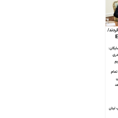
کردند/
ایگان:
دری
یم
تمام
ی
هد
لبنان