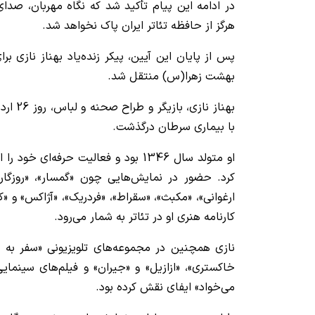
در ادامه این پیام تأکید شد که نگاه مهربان، صدای 
هرگز از حافظه تئاتر ایران پاک نخواهد شد.
پس از پایان این آیین، پیکر زنده‌یاد بهناز نازی ب
بهشت زهرا(س) منتقل شد.
بهناز نا
با بیماری سرطان درگذشت.
کرد. حضور در نمایش‌هایی چون «گمسار»، «روزگار
ارغوانی»، «مکبث»، «سقراط»، «فردریک»، «آژاکس» و «
کارنامه هنری او در تئاتر به شمار می‌رود.
نازی همچنین در مجموعه‌های تلویزیونی «سفر به چز
خاکستری»، «ازازیل» و «جیران» و فیلم‌های سینمایی
می‌خواد» ایفای نقش کرده بود.