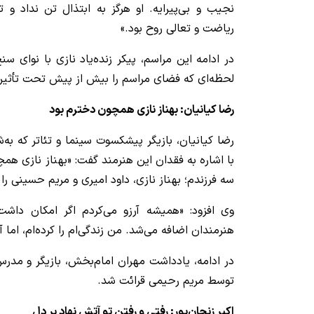
نجیب و بی‌پیرایه. او هرگز به ابتذال تن نداد و ت
ریاضت و تعالی روح بود.»
در ادامه این مراسم، پیکر زنده‌یاد نازی با نوای س
لحظه‌ای که فضای مراسم را بیش از پیش تحت تأثیر ق
رضا کیانیان: بهناز نازی همچون دخترم بود
رضا کیانیان، بازیگر پیشکسوت سینما و تئاتر که به‌
با اشاره به فقدان این هنرمند گفت: «بهناز نازی هم
سه فرزندم؛ بهناز نازی، داود امیری و مریم حسینی ر
وی افزود: «همیشه آرزو می‌کردم اگر امکان داش
هنرمندان اضافه می‌شد. من زندگی‌ام را کرده‌ام، اما آن
در ادامه، یادداشت مهران امام‌بخش، بازیگر و مدرس
توسط مریم رحیمی قرائت شد.
اکبر زنجان‌پور: رفتی و رفتن تو آتش نهاد بر دل