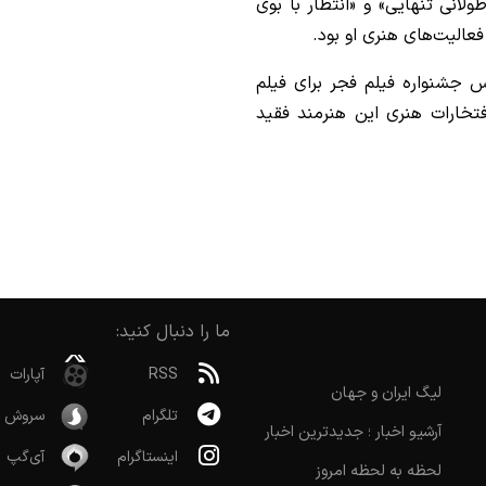
لانی تنهایی» و «انتظار با بوی
عالیت‌های هنری او بود.
 جشنواره فیلم فجر برای فیلم
 افتخارات هنری این هنرمند فقید
ما را دنبال کنید:
RSS
آپارات
لیگ ایران و جهان
تلگرام
سروش
آرشیو اخبار ؛ جدیدترین اخبار
اینستاگرام
آی‌گپ
لحظه به لحظه امروز