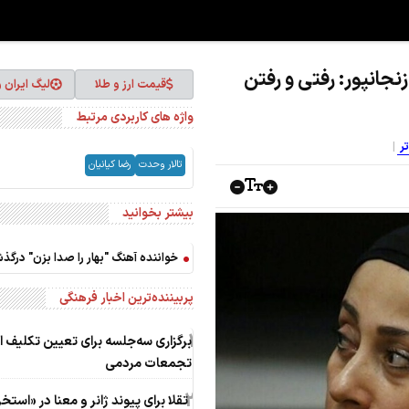
نجانپور: رفتی و رفتن
قیمت ارز و طلا
لیگ ایران 
واژه های کاربردی مرتبط
تر
تالار وحدت
رضا کیانیان
بیشتر بخوانید
خواننده آهنگ "بهار را صدا بزن" درگ
پربیننده‌ترین اخبار فرهنگی
1
برگزاری سه‌جلسه برای تعیین تکلیف ا
تجمعات مردمی
2
تقلا برای پیوند ژانر و معنا در «استخر