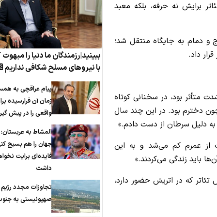
ئاتر برایش نه حرفه، بلکه معبد
نج و دمام به جایگاه منتقل شد؛
رار داد.
ببینید|رزمندگان ما دنیا را مبهوت 
با نیروهای مسلح شکافی نداریم
پیام عراقچی به همس
شدت متأثر بود، در سخنانی کوتاه
زمان آن فرارسیده برا
چون دخترم بود. در این چند سال
واقعی را در پیش گیر
ا به دلیل سرطان از دست دادم.»
المشاط به عربستان: 
جهان را هم بسیج کن
ت از عمرم کم می‌شد و به این
فایده‌ای برایت نخوا
‌ها باید زندگی می‌کردند.»
داشت
 تئاتر که در اتریش حضور دارد،
تجاوزات مجدد رژیم
صهیونیستی به جنوب 