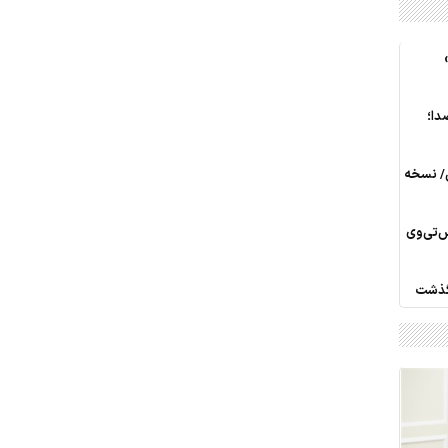
دا؛
ی/ نسخه
س‌تی‌وی
رگذشت