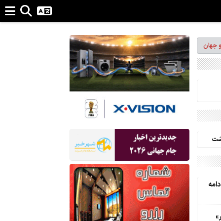
و جهان
ذشت
دامه
»