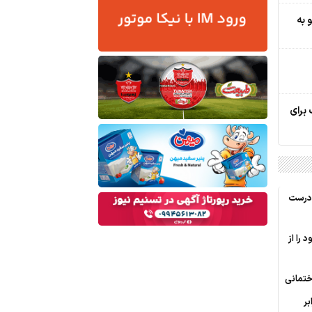
 به
سبک برای
 درست
 را از
تمانی
بر