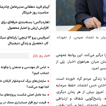
6
پیام فرید دهقانی مدیرعامل چادرملو
مناسبت روز خبرنگار
7
هاردباکس؛ بسته‌بندی حرفه‌ای برای
افزایش ارزش و اعتبار محصول
8
ان به اعتماد عمومی، از تعهدات
سرفیس پرو 12 اینچی؛ رایانه‌ای 
کار، تحصیل و زندگی دیجیتال
ا درگیر می‌کند، این روابط عمومی
اخبار روز بازار
ن میان هیاهوی اخبار، پلی از
لباس کار مهندسی و صنعتی را چگونه
سیر امید.
انتخاب کنیم؟
ا زندگی مردم گره خورده است،
سازمان‌های بزرگ کت‌وشلوار کارکنان خود
ساختن حس اعتماد، حفظ سرمایه
کجا تهیه می‌کنند؟
امروز بیش از هر زمان دیگری،
سه عامل اصلی شکست پروژه‌های ساخ
، پاسخ‌گویی شفاف و ارتباطی
قیمت نرم افزار حسابداری محک در برا
رامش اجتماعی ایفا می‌کند؛ نقشی