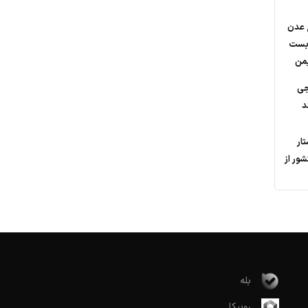
ج عدن
‌بست
یمن
جی
د
تار
ور از
بله
روبیکا