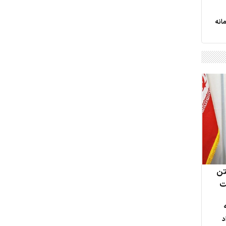
انه
تن
ت
ه