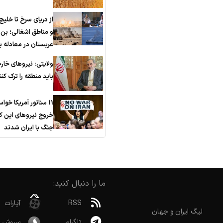
از دریای سرخ تا خلی
و مناطق اشغالی؛ بن
عربستان در معادله 
ولایتی: نیروهای خار
باید منطقه را ترک کنن
11 سناتور آمریکا خواس
خروج نیروهای این کش
جنگ با ایران شدند
ما را دنبال کنید:
RSS
آپارات
لیگ ایران و جهان
تلگرام
سروش