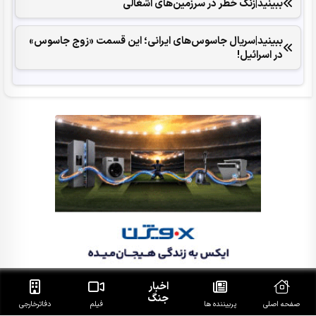
ببینید|زنگ خطر در سرزمین‌های اشغالی
ببینید|سریال جاسوس‌های ایرانی؛ این قسمت «زوج جاسوس»
در اسرائیل!
اخبار
جنگ
صفحه اصلی
پربیننده ها
فیلم
دفاتر‌خارجی