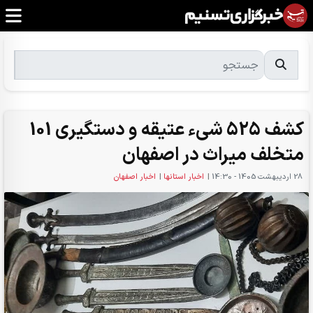
کشف 525 شیء عتیقه و دستگیری 101
متخلف میراث در اصفهان
28 ارديبهشت 1405 - 14:30
|
اخبار استانها
|
اخبار اصفهان