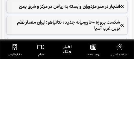
انفجار در مقر مزدوران وابسته به ریاض در مرکز و شرق یمن
شکست پروژه «خاورمیانه جدید» نتانیاهو؛ ایران معمار نظم
نوین غرب آسیا
پاسخ قالیباف به ترامپ: این دیپلماسی نمایشی، شکست
اخبار
خورده است
جنگ
صفحه اصلی
پربیننده ها
فیلم
دفاتر‌خارجی
محسن رضایی: اجازه باز شدن مسیر دوم در تنگه هرمز را
نخواهیم داد
2026 سالی پرچالش برای گردشگری آسیا