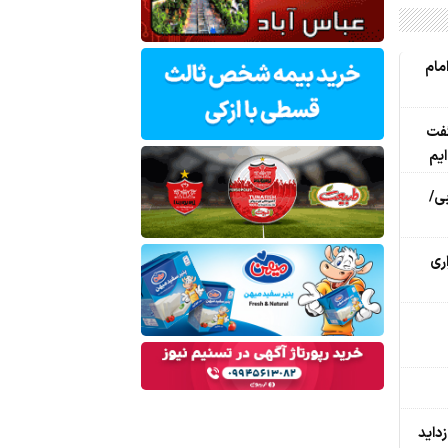
م امام
گفت
ی/
اری
زداید