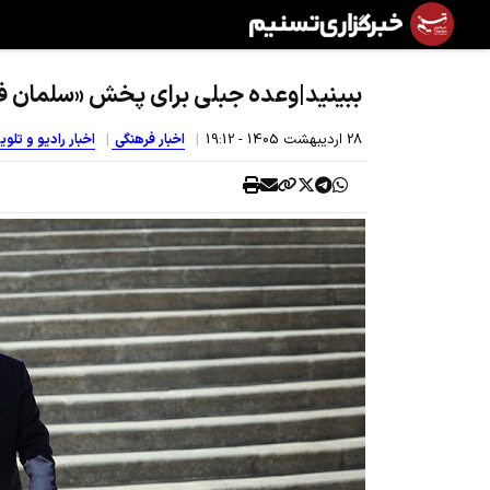
ببینید|وعده جبلی برای پخش «سلمان ف
28 ارديبهشت 1405 - 19:12
اخبار فرهنگی
اخبار رادیو و تلو