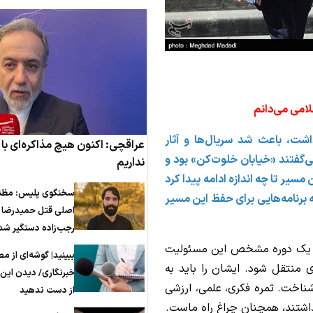
لامی می‌دانم
شت، باعث شد سریال‌ها و آثار
عراقچی: اکنون هیچ مذاکره‌ای با آ
‌گفتند «خیابان خلوت‌کن» بود و
نداریم
مسیر تا چه اندازه ادامه پیدا کرد
سخنگوی پلیس: مظن
رنامه‌هایی برای حفظ این مسیر
اصلی قتل حمیدرضا
رجب‌زاده دستگیر شد
در یک دوره مشخص این مسئولیت
ببینید| گوشه‌ای از م
منتقل شود. ایشان را باید به
خبرنگاری/ دیدن این ف
 شناخت. ثمره فکری، علمی، ارزشی
از دست ندهید
اشتند، همچنان چراغ راه ماست.