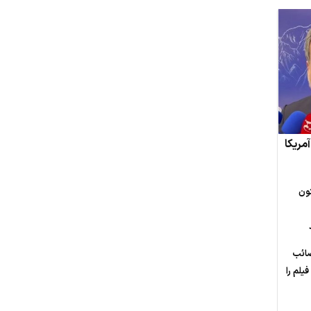
مریکا
ون
صائب
یلم را