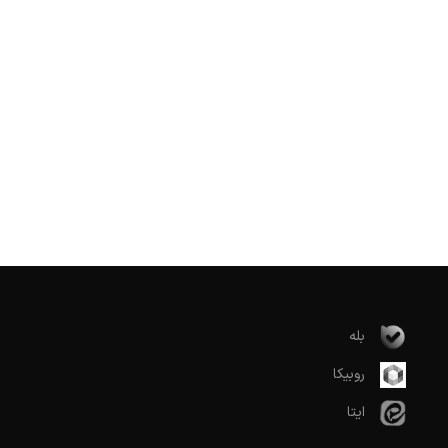
بله
روبیکا
ایتا