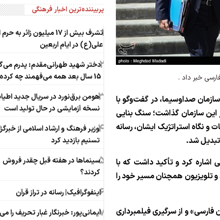
پربیننده‌ترین اخبار فرهنگی
1
تشرف بیش از 17 میلیون زائر به حر
علی(ع) در ایام اربعین
2
دختر شهید طهرانی‌مقدم: پدرم می‌
15 سال بعد همه می‌فهمند چه کرده‌ایم
رسی خبر داد .
3
هومن برق‌نورد در سریال جدید اطیاب
ازمان صداوسیما، در گفت‌وگو با
نسخه آزمایشی در حال تولید است
ر این سازمان گذاشت؛ سنگ بنایی
ت و نگاه استراتژیک ایشان، رسانه
4
وزیر فرهنگ و ارشاد اسلامی از خبرگز
 تبدیل شد.
تسنیم بازدید کرد
5
سینماها در هفته قبل چقدر فروش
اشاره کرد و تأکید داشت که با
کردند؟
و تلویزیون همچنان مسیر خود را
6
اینفوگرافیک| رسانه در تراز قرآن
7
فارسی» و از سرگیری فیلمبرداری
ایمانی‌پور: خبرنگار غبار تحریف را می‌