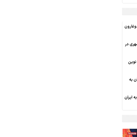
دوغارون
هری در
 نوین
ن به
ه ایران