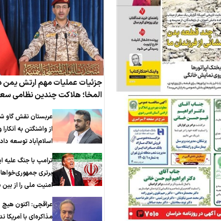
جزئیات عملیات مهم ارتش یمن د
المخا؛ هلاکت چندین نظامی سع
عربستان نقش گاو شیر
از واشنگتن به آنکارا و
اسلام‌آباد توسعه داد
ترامپ با جنگ علیه ای
برتری جمهوری‌خواها
امنیت ملی را از بین ب
عراقچی: اکنون هیچ
مذاکره‌ای با آمریکا ند