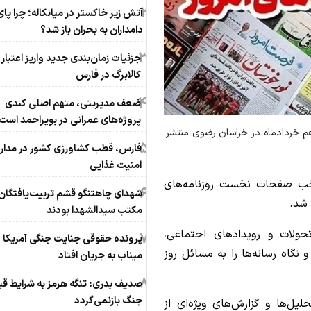
2
آتش زیر خاکستر در میانکاله؛ چرا پای
دامداران به بحران باز شد؟
3
جزئیات زمان‌بندی جدید واریز اعتبار
کالابرگ در فارس
4
ضعف مدیریتی، متهم اصلی کندی
پروژه‌های عمرانی در بویراحمد است
 خردادماه در خراسان رضوی منتشر
5
فارس، قطب کشاورزی کشور در مدار
امنیت غذایی
خب صفحات نخست روزنامه‌های
6
شهدای چاهتنگو قشم تربیت‌یافتگان
شد.
مکتب سیدالشهدا بودند
حولات و رویدادهای اجتماعی،
7
پرونده حقوقی جنایت جنگی آمریکا د
گاه رسانه‌ها را به مسائل روز
میناب به جریان افتاد
8
صدیف بدری: تنگه هرمز به شرایط قبل
جنگ بازنمی‌گردد
یل‌ها و گزارش‌های ویژه‌ای از