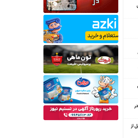
ر
 از