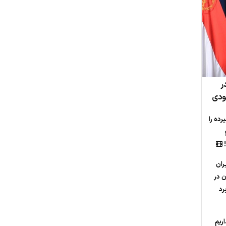
ر
ودی
ده را
!
ران
ن در
رد
اریم