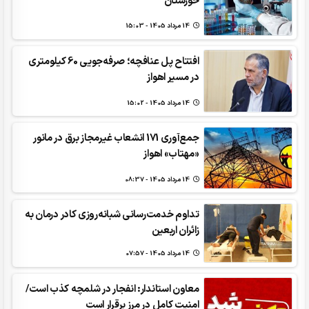
خوزستان
14 مرداد 1405 - 15:03
افتتاح پل عنافچه؛ صرفه‌جویی 60 کیلومتری
در مسیر اهواز
14 مرداد 1405 - 15:02
جمع‌آوری 171 انشعاب غیرمجاز برق در مانور
«مهتاب» اهواز
14 مرداد 1405 - 08:37
تداوم خدمت‌رسانی شبانه‌روزی کادر درمان به
زائران اربعین
14 مرداد 1405 - 07:57
معاون استاندار: انفجار در شلمچه کذب است/
امنیت کامل در مرز برقرار است