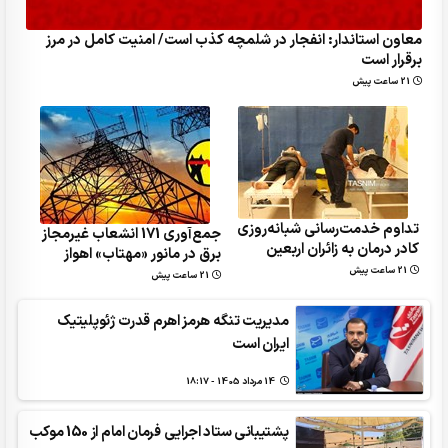
معاون استاندار: انفجار در شلمچه کذب است/ امنیت کامل در مرز
برقرار است
21 ساعت پیش
تداوم خدمت‌رسانی شبانه‌روزی
جمع‌آوری 171 انشعاب غیرمجاز
کادر درمان به زائران اربعین
برق در مانور «مهتاب» اهواز
21 ساعت پیش
21 ساعت پیش
مدیریت تنگه هرمز اهرم قدرت ژئوپلیتیک
ایران است
14 مرداد 1405 - 18:17
پشتیبانی ستاد اجرایی فرمان امام از 150 موکب