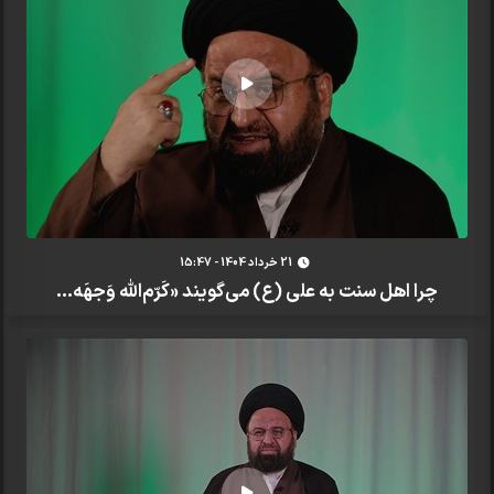
21 خرداد 1404 - 15:47
چرا اهل سنت به علی (ع) می‌گویند «کَرّم‌الله وَجهَه...