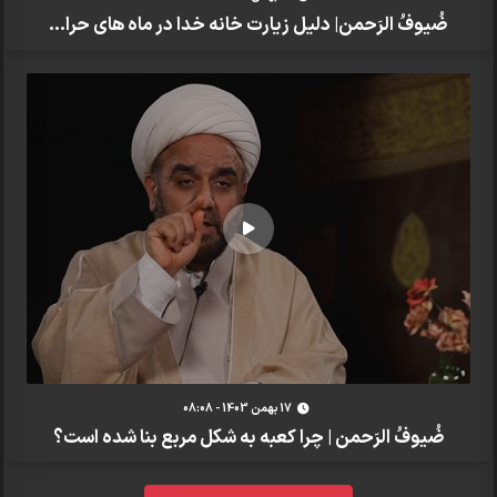
ضُیوفُ الرَحمن| دلیل زیارت خانه خدا در ماه های حرا...
17 بهمن 1403 - 08:08
ضُیوفُ الرَحمن | چرا کعبه به شکل مربع بنا شده است؟