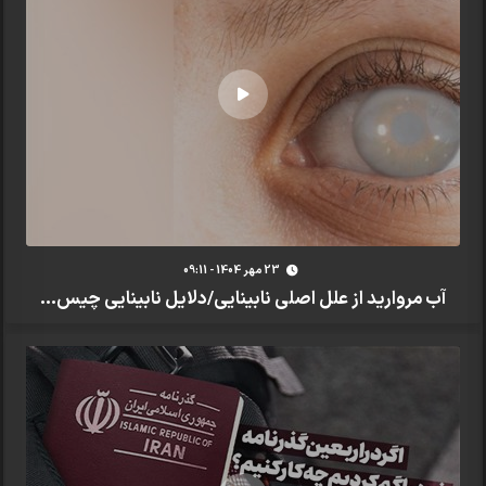
23 مهر 1404 - 09:11
آب مروارید از علل اصلی نابینایی/دلایل نابینایی چیس...