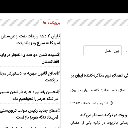
پربیننده ها
1
پایان 4 دهه واردات نفت از عربستان؛
آمریکا به سراغ ونزوئلا رفت
2
شنیده شدن دو صدای انفجار در پای
افغانستان
3
اصلاح قانون مهریه به دستورکار م
ی اعضای تیم مذاکره‌کننده ایران بر
بازگشت
ضای تیم مذاکره کننده ایران بر روی
4
محسن رضایی: اجازه باز شدن مسیر
در تنگه هرمز را نخواهیم داد
28 ارديبهشت 1405 - 23:42
5
ادعای جدید رئیس دولت تروریستی
ریوت در ترکیه مستقر می‌کند
آمریکا: تنگه هرمز باز است
وشکی پاتریوت در ترکیه یکی از اعضای