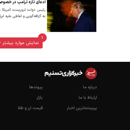
ادعای تازه ترامپ در خصوص 
رئیس دولت تروریست آمریکا د
به گزافه‌گویی و لفاظی علیه ایر
1
unread messages
نمایش موارد بیشتر
درباره ما
پیوندها
ارتباط با ما
بازار
پربیننده‌ترین اخبار
قیمت ارز و طلا