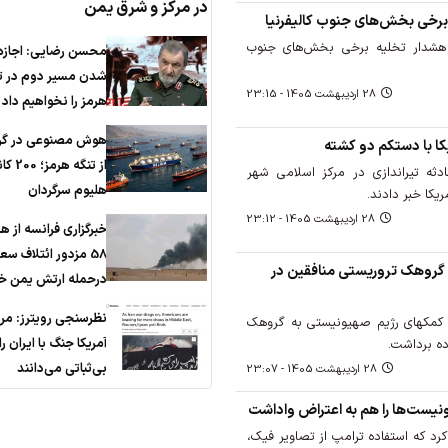
در مرکز و شرق یمن
برخی بخش‌های جنوب کالیفرنیا
ر هشدار تخلیه برخی بخش‌های جنوب
محسن رضایی: اجازه 
شدن مسیر دوم در ت
28 ارديبهشت 1405 - 23:15
هرمز را نخواهیم داد
هوش مصنوعی در گرو
کا با دستکم دو کشته
از تنگه هرم
دثه تیراندازی در مرکز اسلامی شهر
هلیوم سرگردان
ریکا خبر دادند.
28 ارديبهشت 1405 - 23:12
خبرگزاری فرانسه از ه
58 مزدور ائتلاف س
 گروهک تروریستی منافقین در
درحمله ارتش یمن خب
نظرسنجی رویترز: مر
ی کمکهای رژیم صهیونیستی به گروهک
آمریکا جنگ با ایران ر
ده برداشت.
بی‌ثباتی می‌دانند
28 ارديبهشت 1405 - 23:07
یست‌ها را هم به اعتراض واداشت
د که استفاده ترامپ از تصاویر فیک،