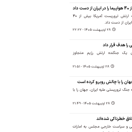
داد
یک وبگاه خبری فاش کرد که ارتش تروریست آمریکا بیش از 40
ایران از دست داد.
28 ارديبهشت 1405 - 22:22
 را هدف قرار داد
دن یک جنگنده ارتش رژیم متجاوز
28 ارديبهشت 1405 - 21:51
هان را با چالش روبرو کرده است
 جنگ تروریستی علیه ایران، جهان را با
28 ارديبهشت 1405 - 21:49
تلاق خطرناکی شده‌اند
 و سیاست خارجی مجلس به امارات