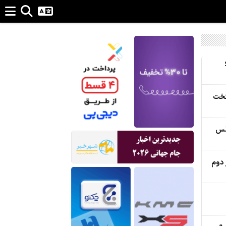
تخت
جلس
 دوم