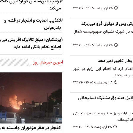
6
ترامپ با بن‌سلمان درباره ایران گفت‌
می‌کند
28 ارديبهشت 1405 - 23:37
7
تکذیب اصابت و انفجار در قشم و
ی پس از دیگری فرو می‌ریزند
بندرعباس
اکت بار شهرک نشینان صهیونیست شمال
8
پزشکیان: مبلغ کالابرگ افزایش می‌یا
28 ارديبهشت 1405 - 23:32
اصلاح نظام بانکی ادامه دارد
یط را تغییر نمی‌دهد
آخرین خبرهای روز
لام کرد که اقدام این رژیم در ترور
ییر نمی‌دهد.
28 ارديبهشت 1405 - 23:24
سرائیل صندوق مشترک تسلیحاتی
 امارات و رژیم تروریست صهیونیستی
کرده‌اند.
انفجار در مقر مزدوران وابسته به
28 ارديبهشت 1405 - 23:20