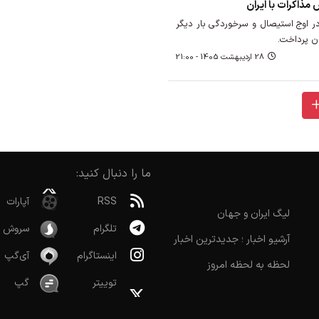
مذاکرات با ایران
ر اوج استیصال و سرخوردگی بار دیگر
ان پرداخت.
28 ارديبهشت 1405 - 21:00
ما را دنبال کنید:
RSS
آپارات
لیگ ایران و جهان
تلگرام
سروش
آرشیو اخبار ؛ جدیدترین اخبار
اینستاگرام
آی‌گپ
لحظه به لحظه امروز
توییتر
گپ