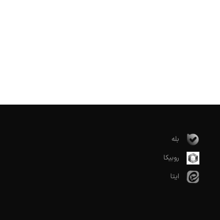
بله
روبیکا
ایتا