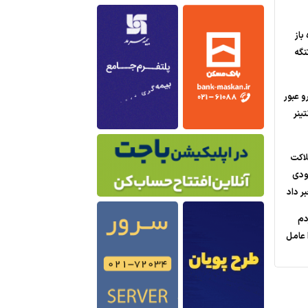
باز
نگه
 عبور
ز؛ 200 کانتینر
لاکت
عودی
ر داد
دم
ا عامل