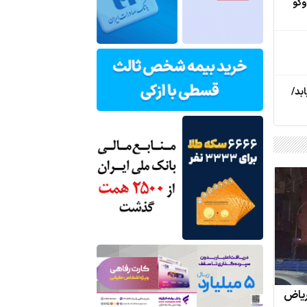
وگو
بد/
 ریاض