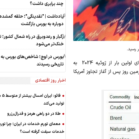
چند برابری داشت؟
6
یادداشت | "نقدینگی"؛ حلقه گمشده‌
دوباره به بورس بازگشت
7
رگبار و رعدوبرق در راه شمال کشور؛ ت
خنک‌تر می‌شود
8
بورس در اوج؛ شاخص‌های بورس به ق
؛قیمت هر بشکه نفت برای اولین بار از ژوئیه 2024 به
تاریخی رسیدند
رمین روز پس از آغاز تجاوز آمریکا
اخبار روز اقتصادی
فائو: 
تولید می‌کند
طلا در دو راهی هرمز و فدرال‌رزرو
معمای تورم خدمات در ایران؛ چرا تورم ک
خدمات سبقت گرفته است؟