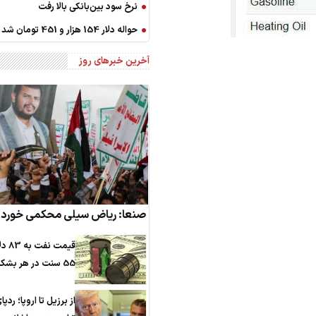
نرخ سود بین‌بانکی بالا رفت
حواله دلار 154 هزار و 451 تومان شد
آخرین خبرهای روز
صنعا: ریاض سیلی محکمی خورد
قیمت نفت
55 سنت در هر بشکه رسید
از برزیل تا اروپا؛ ردپا