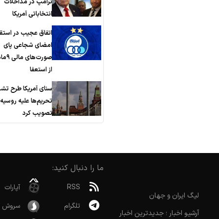
ترامپ در مداخلات
انتخاباتی آمریکا
اتفاق عجیب در استقل
امضای شجاعی پای
صورت‌ها
از استعفا
سنای آمریکا طرح تش
تحریم‌ها علیه روسیه ر
تصویب کرد
ما را دنبال کنید:
RSS
آپارات
لیگ ایران و جهان
تلگرام
سروش
آرشیو اخبار ؛ جدیدترین اخبار