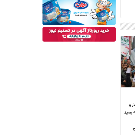
 به 83 دلار و
ی