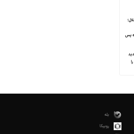
ال؛
ی مالی ٩ماه پس
دید
ا
بله
روبیکا