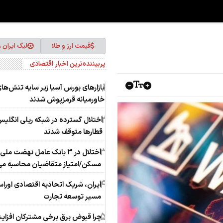
قیمت ارز و طلا
لیگ ایران 
پربیننده‌ترین اخبار اقتصادی
1
بازارهای بورس آسیا زیر سایه تنش‌ها
خاورمیانه قرمزپوش شدند
2
اختلال گسترده در شبکه ریلی انگلی
قطارها متوقف شدند
3
اختلال در 3 بانک عامل نهضت ملی
مسکن/امتیاز متقاضیان محاسبه می
4
ایران، شریک اتحادیه اقتصادی اوراسی
مسیر توسعه تجارت
5
چرا قبوض برق برخی مشترکان افزا