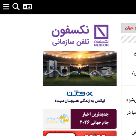
و جهان
ی
س/
‌شود
ا در
یش