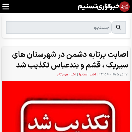
اصابت پرتابه دشمن در شهرستان های
سیریک ، قشم و بندعباس تکذیب شد
17 تير 1405 - 23:54
|
اخبار استانها
|
اخبار هرمزگان