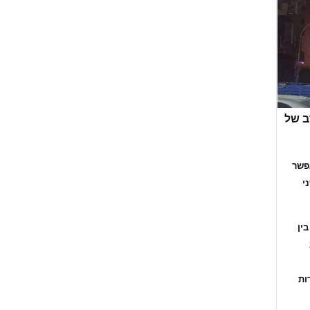
ב של
אפשר
י
ין
ות