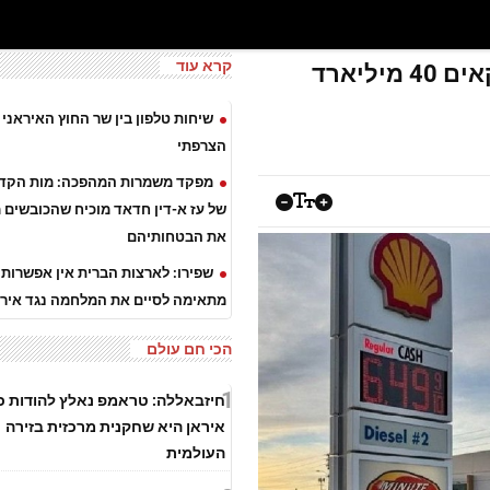
קרא עוד
המלחמה נגד איראן עלתה לאמריקאים 40 מיליארד
שיחות טלפון בין שר החוץ האיראני 
הצרפתי
מפקד משמרות המהפכה: מות הקדו
של עז א-דין חדאד מוכיח שהכובשים 
את הבטחותיהם
שפירו: לארצות הברית אין אפשרות
מתאימה לסיים את המלחמה נגד אירא
הכי חם עולם
1
חיזבאללה: טראמפ נאלץ להודות כי
איראן היא שחקנית מרכזית בזירה
העולמית