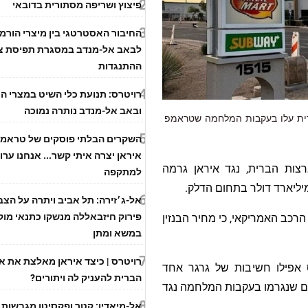
2
פיצוץ ושריפה מסתורית בדובאי
3
החיבור האסטרטגי בין מיצרי הורמו
לבאב אל-מנדב במסגרת תפיסת צ
ההתנגדות
4
רויטרס: תנועת כלי השיט במצרי הו
ובאב אל-מנדב נותרה נמוכה
הברית עלו בעקבות המלחמה שטראמפ
5
השקרים הבלתי פוסקים של טראמפ
איראן יצרה איתי קשר... אנחנו ערו
רצות הברית, נגד איראן גרמה
למתקפה
6
אל-ג׳זירה: תל אביב ויתרה על הצ
פירוק חיזבאללה מנשקו כתנאי מו
 הרכב האמריקאי, כי מחיר הבנזין
במשא ומתן
7
רויטרס | כיצד איראן מאלצת את א
ס אפילו חשיבות של גרגר אחד
הברית להעניק לה ויתורים?
ים שנגרמו בעקבות המלחמה נגד
8
אל-מיאדין: קטר ופקסיטן מגבשות 