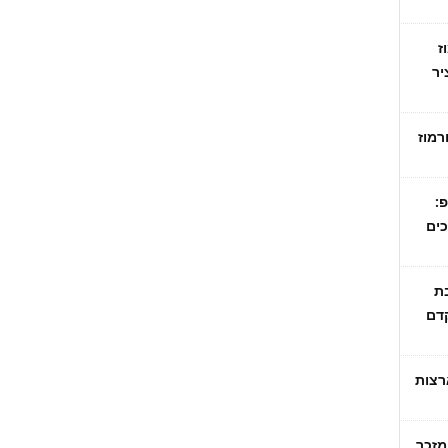
ז
יר
רמוז
:
כים
בת
קדם
רצות
מזכר