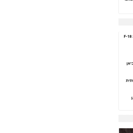
החות'ים הפילו מטוס קרב אמריקני: F-18
יאן
תית