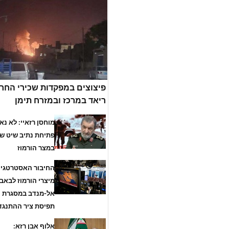
פיצוצים במפקדות שכירי החר
ריאד במרכז ובמזרח תימן
מוחסן רזאיי: לא נ
פתיחת נתיב שיט שנ
במצר הורמוז
החיבור האסטרטגי ב
מיצרי הורמוז לבאב
אל-מנדב במסגרת
תפיסת ציר ההתנגד
אלוף אבן רזא: