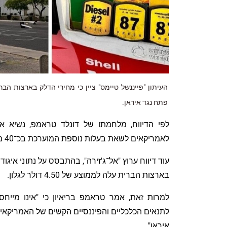
העיתון "פייננשל טיימס" ציין כי מחירי הדלק בארצות 
פתח נגד איראן.
לפי הדיווח, מלחמתו של דונלד טראמפ, נשיא א
לאמריקאים לשאת בעלות נוספת המוערכת בכ־40 מיליארד דולר בתחום הדלק.
עוד דיווח ערוץ "אל־ג'זירה", בהתבסס על נתוני איגוד
בארצות הברית עלה לממוצע של 4.50 דולר לגלון.
למרות זאת, אמר טראמפ בריאיון כי "אינו מייח
לתנאים הכלכליים והפיננסיים הקשים של האמריקא
איראן"