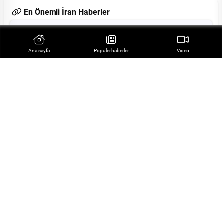
En Önemli İran Haberler
İran Dışişleri Bakanı'ndan Zenginleştirme Dahil
Nükleer Enerjiye Vurgu
Ana sayfa
Popüler haberler
Video
Irak Başbakanı: İran bölgede önemli bir ülke ve derin
stratejik ilişkilerimiz var
İran: ABD'ye Güvenimiz Sıfır Altında
İran Savunma Bakanı: Saldırı olursa güçlü bir şekilde
karşılık veririz
İran ve Rusya Stratejik Ortak