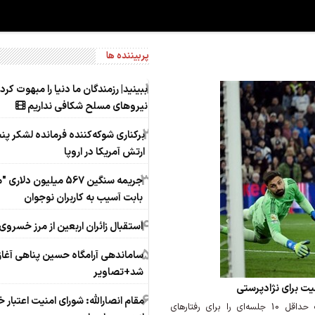
پربیننده ها
1
ببینید| رزمندگان ما دنیا را مبهوت کردن
نیروهای مسلح شکافی نداریم
2
برکناری شوکه‌کننده فرمانده لشکر پن
ارتش آمریکا در اروپا
3
جریمه سنگین 567 میلیون دلاری
بابت آسیب به کاربران نوجوان
4
استقبال زائران اربعین از مرز خسروی
5
ساماندهی آرامگاه حسین پناهی آغاز
شد+تصاویر
6
مقام انصارالله: شورای امنیت اعتبار خو
اتحادیه فوتبال انگلیس با تصویب قوانین جدید، محرومیت حداقل 10 جلسه‌ای را برای رفتارهای