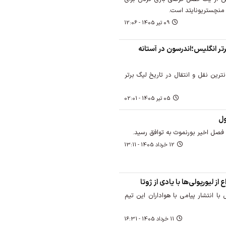
ه منچستریونایتد است.
09 تير 1405 - 12:06
رتر انگلیس؛اندرسون در آستانه
رین نقل و انتقال در تاریخ لیگ برتر
05 تير 1405 - 02:01
ول
 فصل اخیر بورنموث به توافق رسید.
12 خرداد 1405 - 13:11
ز لیورپولی‌ها با یادی از ژوتا
ا انتشار پیامی با هواداران این تیم
11 خرداد 1405 - 16:31