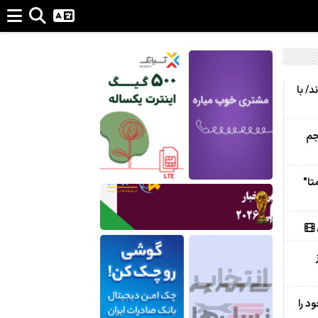
د/ با
جم
 "متا"
د را