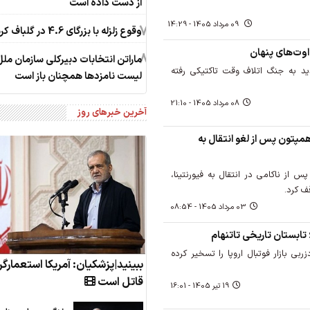
از دست داده است
09 مرداد 1405 - 14:29
7
وقوع زلزله با بزرگای 4.6 در گلباف کرمان
‌اوت‌های پنهان
8
ماراتن انتخابات دبیرکلی سازمان ملل
ید به جنگ اتلاف وقت تاکتیکی رفته
لیست نامزدها همچنان باز است
08 مرداد 1405 - 21:10
آخرین خبرهای روز
پتون پس از لغو انتقال به
س از ناکامی در انتقال به فیورنتینا،
ف کرد.
03 مرداد 1405 - 08:54
؛ تابستان تاریخی تاتنهام
زربی بازار فوتبال اروپا را تسخیر کرده
ببینید|پزشکیان: آمریکا استعمارگر
قاتل است
19 تير 1405 - 16:01