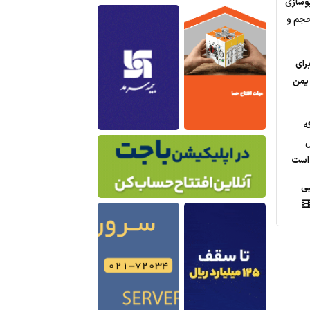
وسازی
جم‌‌ و
برای
 یمن
ه
ض
د است
یی