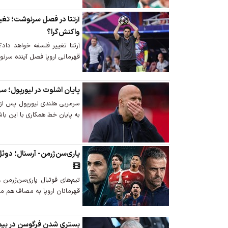
آرتتا در فصل سرنوشت؛ تغییر
واکنش‌گرا؟
آرتتا تغییر فلسفه خواهد داد
قهرمانی اروپا فصل آینده سرنو
پایان اشلوت در لیورپول؛ س
سرمربی هلندی لیورپول پس ا
به پایان خط همکاری با این باش
پاری‌سن‌ژرمن- آرسنال؛ دوئل
تیم‌های فوتبال پاری‌سن‌ژرمن
قهرمانان اروپا به مصاف هم می
بستری شدن فرگوسن در بیم