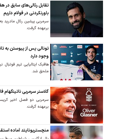
تقابل رئالی‌های سابق در هفت
باورنکردنی در فولام داریم
سرمربی پیشین رئال مادرید به 
برعهده گرفت.
تونالی پس از پیوستن به تات
وجود دارد
هافبک ایتالیایی تیم فوتبال ن
ملحق شد.
گلاسنر سرمربی ناتینگهام ف
سرمربی دو فصل اخیر کریستا
برعهده گرفت.
منچستریونایتد آماده استقبا
بال انگلیسی شیاطین سرخ پس