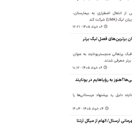
ال، پس از انتقال اضطراری به بیمارستان،
LM) شرکت کند.
06 خرداد 1405 - 12:21
وان برترین‌های فصل لیگ برتر
فبک پرتغالی منچستریونایتد به عنوان
06 خرداد 1405 - 10:12
ی‌ها؟هنوز به رؤیاهایم در یونایتد
یتد دلیل رد پیشنهاد عربستانی‌ها را
04 خرداد 1405 - 16:04
نی آرسنال/ الهام از میکل آرتتا