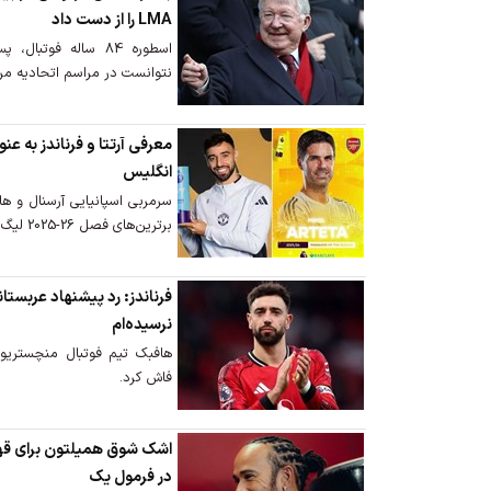
LMA را از دست داد
اسطوره 84 ساله فوتب
نتوانست در مراسم اتحادیه مربیان لیگ (A
معرفی آرتتا و فرناندز به عن
انگلیس
سرمربی اسپانیایی آرسنال و ها
برترین‌های فصل 26-2025 لیگ برتر معرفی شدند.
فرناندز: رد پیشنهاد عربستان
نرسیده‌ام
هافبک تیم فوتبال منچستریونا
فاش کرد.
اشک شوق همیلتون برای قهرما
در فرمول یک