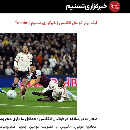
لیگ برتر فوتبال انگلیس | خبرگزاری تسنیم | Tasnim
مجازات بی‌سابقه در فوتبال انگلیس؛ حداقل 10 بازی محرومیت برای نژادپرستی