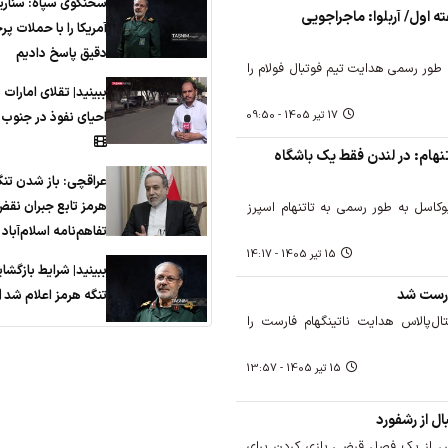
سخنگوی سپاه: سناری
ه اول/ آربلوا: ماجراجویی
آمریکا را با حملات پرح
دقیق‌ پاسخ دادیم
طور رسمی هدایت تیم فوتبال فولام را
ببینید| تقلای امارات 
17 تير 1405 - 09:50
احیای نفوذ در جنوب
نهام: در لندن فقط یک باشگاه
عراقچی: باز شدن تنگ
هرمز تابع جبران نق
یوکاسل به طور رسمی به تاتنهام اسپرز
تفاهم‌نامه اسلام‌آبا
15 تير 1405 - 14:17
ببینید| شرایط بازگشا
ارست شد
تنگه هرمز اعلام شد
ل‌پالاس هدایت ناتینگهام فارست را
15 تير 1405 - 13:57
ل از رشفورد
 از یک فصل قرضی بازی کردن برای