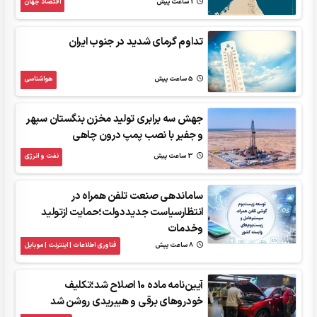
1 ساعت پیش
اقتصاد جهان
تداوم گرمای شدید در جنوب ایران
5 ساعت پیش
هواشناسی
جهش سه برابری تولید مخزن بنگستان سپهر
و جفیر با نصب پمپ درون چاهی
3 ساعت پیش
نفت و انرژی
ساماندهی صنعت تلفن همراه در
انتظارسیاست جدیددولت؛حمایت ازتولید
وخدمات
8 ساعت پیش
فناوری اطلاعات | اینترنت | موبایل
آیین‌نامه ماده 10 اصلاح شد؛تکلیف
خودروهای برقی و هیبریدی روشن شد