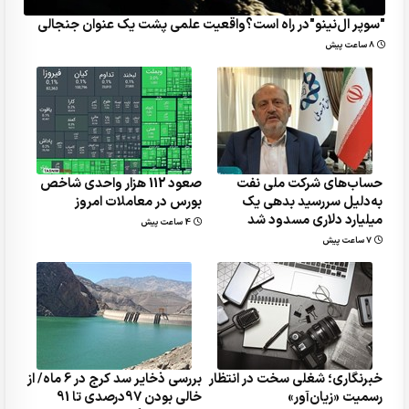
"سوپر ال‌نینو"در راه است؟واقعیت علمی پشت یک عنوان جنجالی
8 ساعت پیش
حساب‌های شرکت ملی نفت
صعود 112 هزار واحدی شاخص
به‌دلیل سررسید بدهی یک
بورس در معاملات امروز
میلیارد دلاری مسدود شد
4 ساعت پیش
7 ساعت پیش
خبرنگاری؛ شغلی سخت در انتظار
بررسی ذخایر سد کرج در 6 ماه/ از
رسمیت «زیان‌آور»
خالی بودن 97درصدی تا 91