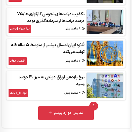
تکذیب درآمدهای نجومی کارگزاری‌ها/75
درصد درآمدها از سرمایه‌گذاری بوده
8 ساعت پیش
بازار سهام | بورس
فائو: ایران امسال بیشتر از متوسط 5 ساله غله
تولید می‌کند
7 ساعت پیش
اقتصاد جهان
نرخ بازدهی اوراق دولتی به مرز 40 درصد
رسید
4 ساعت پیش
پول | ارز | بانک
1
UNREAD MESSAGES
نمایش موارد بیشتر