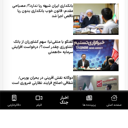
بانکداری ایران شبهه ربا ندارد؟/ مصباحی
مقدم: قانون خوب بانکداری بدون ربا
ناقص اجرا شد
گفتگو با متقی‌نیا؛ سهم کشاورزان از بانک
کشاورزی چقدر است؟/ درخواست افزایش
سرمایه 50همتی
دوگانه نقش آفرینی در بحران بورس/
شقاقی:اصلاح فرایند نظارتی ضروری است
اخبار
جنگ
صفحه اصلی
پربیننده ها
فیلم
دفاتر‌خارجی
راغفر:بحران 2008 نتیجه استبداد فکری در
علم اقتصاد بود