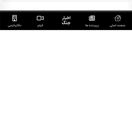
آخرین خبرهای روز
اخبار
جنگ
صفحه اصلی
پربیننده ها
فیلم
دفاتر‌خارجی
تجاوز جدید صهیونیست‌ها به قنیطره سوریه و مسدود کردن
جاده‌ها
هشدار صنعا به عربستان: وقت تلف نکنید
زخمی شدن 20 فلسطینی در حملات وحشیانه صهیونیست‌ها به
کرانه باختری
هشدار صریح شیخ الکعبی به عربستان
تجاوز جنگنده‌های صهیونیستی به جنوب لبنان