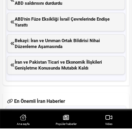
ABD saldırısını durdurdu
ABD'nin Füze Eksikliği İsrail Çevrelerinde Endişe
Yarattı
Bekayi: İran ve Umman Ortak Bildirisi Nihai
Düzenleme Aşamasında
İran ve Pakistan Ticari ve Ekonomik İlişkileri
Genişletme Konusunda Mutabık Kaldı
En Önemli İran Haberler
İran Dışişleri Bakanı'ndan Zenginleştirme Dahil
Nükleer Enerjiye Vurgu
Ana sayfa
Popüler haberler
Video