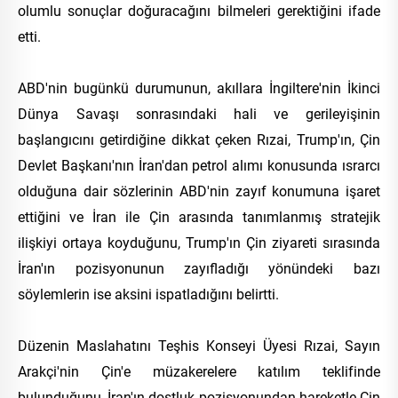
olumlu sonuçlar doğuracağını bilmeleri gerektiğini ifade
etti.
ABD'nin bugünkü durumunun, akıllara İngiltere'nin İkinci
Dünya Savaşı sonrasındaki hali ve gerileyişinin
başlangıcını getirdiğine dikkat çeken Rızai, Trump'ın, Çin
Devlet Başkanı'nın İran'dan petrol alımı konusunda ısrarcı
olduğuna dair sözlerinin ABD'nin zayıf konumuna işaret
ettiğini ve İran ile Çin arasında tanımlanmış stratejik
ilişkiyi ortaya koyduğunu, Trump'ın Çin ziyareti sırasında
İran'ın pozisyonunun zayıfladığı yönündeki bazı
söylemlerin ise aksini ispatladığını belirtti.
Düzenin Maslahatını Teşhis Konseyi Üyesi Rızai, Sayın
Arakçi'nin Çin'e müzakerelere katılım teklifinde
bulunduğunu, İran'ın dostluk pozisyonundan hareketle Çin