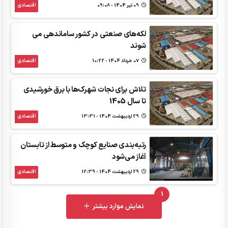
09 تير 1404 - 09:08
اقتصادی
لکه‌های صنعتی در کشور ساماندهی می
شوند
07 خرداد 1404 - 10:22
اقتصادی
تلاش برای نجات شهرک‌ها با برق خورشیدی
تا سال 1405
29 ارديبهشت 1404 - 13:31
اقتصادی
رتبه‌بندی صنایع کوچک و متوسط از تابستان
آغاز می‌شود
29 ارديبهشت 1404 - 12:39
اقتصادی
1
UNREAD MESSAGES
نمایش موارد بیشتر