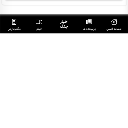
آخرین خبرهای روز
اخبار
جنگ
صفحه اصلی
پربیننده ها
فیلم
دفاتر‌خارجی
هشدار صنعا به عربستان: وقت تلف نکنید
ادعاهای فیدان درباره توافق سه جانبه ترکیه،پاکستان و
عربستان
عراقچی: مذاکرات با عمان برای تعیین مسیر موقت تقریبا به
نتیجه نزدیک است
سردار حسن‌زاده: آمریکا و رژیم صهیونیستی در رسیدن به اهداف
ناکام ماندند
وزارت انرژی عربستان آتش سوزی در پالایشگاه آرامکو در جازان را
تائید کرد