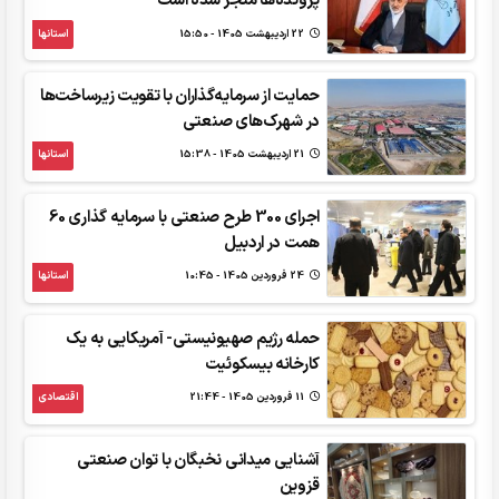
پرونده‌ها منجر شده است
22 ارديبهشت 1405 - 15:50
استانها
حمایت از سرمایه‌گذاران با تقویت زیرساخت‌ها
در شهرک‌های صنعتی
21 ارديبهشت 1405 - 15:38
استانها
اجرای 300 طرح صنعتی با سرمایه گذاری 60
همت در اردبیل
24 فروردين 1405 - 10:45
استانها
حمله رژیم صهیونیستی- آمریکایی به یک
کارخانه بیسکوئیت
11 فروردين 1405 - 21:44
اقتصادی
آشنایی میدانی نخبگان با توان صنعتی
قزوین