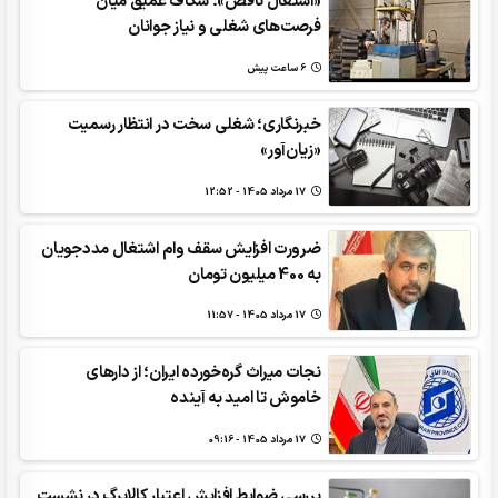
«اشتغال ناقص»؛ شکاف عمیق میان
فرصت‌های شغلی و نیاز جوانان
6 ساعت پیش
خبرنگاری؛ شغلی سخت در انتظار رسمیت
«زیان‌آور»
17 مرداد 1405 - 12:52
ضرورت افزایش سقف وام اشتغال مددجویان
به 400 میلیون تومان
17 مرداد 1405 - 11:57
نجات میراث گره‌خورده ایران؛ از دارهای
خاموش تا امید به آینده
17 مرداد 1405 - 09:16
بررسی ضوابط افزایش اعتبار کالابرگ در نشست