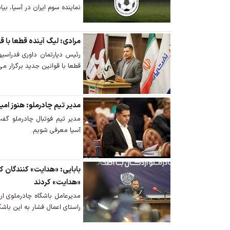
نماینده سوم ایران در آسیا، بیان
مرادی: لیگ آینده قطعا با ق
رئیس دپارتمان داوری فدراس
قطعا با قوانین جدید برگزار می
مدیر تیم چادرملو: هنوز امی
مدیر تیم فوتبال چادرملو گفت:
آسیا معرفی شویم.
بابایی: «هدایت» کنندگان ک
«هدایت» کردند
مدیرعامل باشگاه چادرملوی ار
راستای اعمال فشار به این باشگا