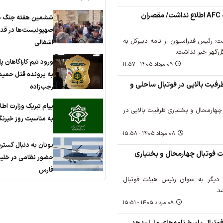
علوی: تاج از نامه ممبینی به AFC اطلاع نداشت/ مقصران
ششمین هفته جنگ د
صهیونیست‌ها در ق
: رئیس فدراسیون از نامه دبیرکل به
اشغالی
ل‌گهر خبر نداشت.
ورود تیم کارآگاهان 
09 مرداد 1405 - 11:57
به پرونده قتل حمید
رفیت بالایی در فوتبال ساحلی و
رجب‌زاده
پیام تبریک وزارت اطل
هارمحال و بختیاری ظرفیت بالایی در
به مناسبت روز خبرنگا
08 مرداد 1405 - 15:58
یونان به دنبال گست
فوتبال چهارمحال و بختیاری
حضور نظامی در خلی
فارس
حیدری برای 4 سال دیگر به عنوان رئیس هیئت فوتبال
د.
08 مرداد 1405 - 15:51