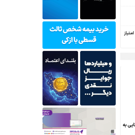
متیاز
یی به