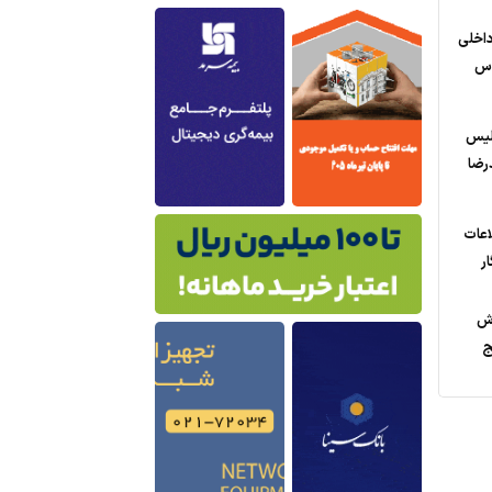
اخلی
دس
پلیس
رضا
اعات
ر
رش
ج