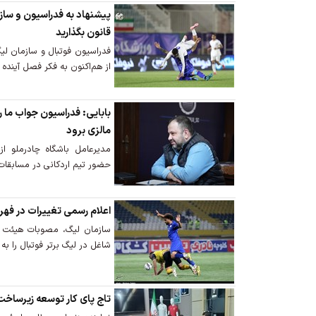
پیشنهاد به فدراسیون و ساز
قانون بگذارید
فدراسیون فوتبال و سازمان لی
از هم‌اکنون به فکر فصل آینده 
بابایی: فدراسیون جواب‌ ما ر
مالزی برود
مدیرعامل باشگاه چادرملو ا
حضور تیم اردکانی در مسابقات آ
اعلام رسمی تغییرات در فهر
سازمان لیگ، مصوبات هیئت ر
شاغل در لیگ برتر فوتبال را به ب
تاج پای کار توسعه زیرساخت