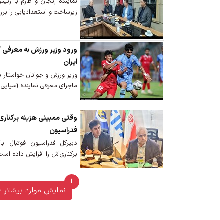
نماینده زنجان و طارم با رئی
زیرساخت و استعدادیابی را برر
ورود وزیر ورزش به معرفی گل
ایران
وزیر ورزش و جوانان خواستار ب
ماجرای معرفی نماینده آسیایی 
وقتی ممبینی هزینه برکناری‌اش
فدراسیون
دبیرکل فدراسیون فوتبال با
برکناری‌اش را افزایش داده است
1
unread messages
نمایش موارد بیشتر