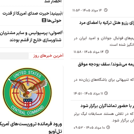
احضار شد
16 مرداد 1405 - 11:56
7
ببینید| حیرت صدای آمریکا از قدرت
حوثی‌ها
ی رزرو هتل ترکیه با امضای مرد
8
اصولی: پرسپولیس و سایر مشتریان ا
های فوتبال جوانان و امید ایران در
شناورسازی خارج از قشم بودند
رانگیز شده است.
14 مرداد 1405 - 11:58
آخرین خبرهای روز
ریمه می‌شوند/ سقف بودجه موفق
تنبیهاتی برای باشگاه‌های زیان‌ده در
11 مرداد 1405 - 14:51
 با حضور تماشاگران برگزار شود
ه در تلاش هستند مسابقات لیگ برتر
 برگزار شود.
ورود فرمانده تروریست‌های آمریکا
10 مرداد 1405 - 09:53
تل‌آویو