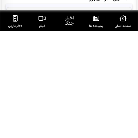
ادعاهای فیدان درباره توافق سه جانبه ترکیه،پاکستان و
اخبار
عربستان
جنگ
صفحه اصلی
پربیننده ها
فیلم
دفاتر‌خارجی
هشدار صنعا به عربستان: وقت تلف نکنید
عراقچی: مذاکرات با عمان برای تعیین مسیر موقت تقریبا به
نتیجه نزدیک است
سردار حسن‌زاده: آمریکا و رژیم صهیونیستی در رسیدن به اهداف
ناکام ماندند
وزارت انرژی عربستان آتش سوزی در پالایشگاه آرامکو در جازان را
تائید کرد