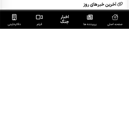
آخرین خبرهای روز
اخبار
انفجار در مقر مزدوران وابسته به ریاض در مرکز و شرق یمن
جنگ
صفحه اصلی
پربیننده ها
فیلم
دفاتر‌خارجی
شکست پروژه «خاورمیانه جدید» نتانیاهو؛ ایران معمار نظم
نوین غرب آسیا
پاسخ قالیباف به ترامپ: این دیپلماسی نمایشی، شکست
خورده است
محسن رضایی: اجازه باز شدن مسیر دوم در تنگه هرمز را
نخواهیم داد
2026 سالی پرچالش برای گردشگری آسیا