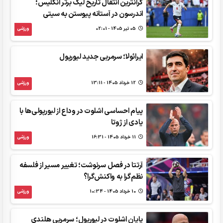
گرانترین انتقال تاریخ لیگ برتر انگلیس؛
اندرسون در آستانه پیوستن به سیتی
05 تير 1405 - 02:01
ورزشی
ایرائولا؛ سرمربی جدید لیورپول
12 خرداد 1405 - 13:11
ورزشی
پیام احساسی اشلوت در وداع از لیورپولی‌ها با
یادی از ژوتا
11 خرداد 1405 - 16:31
ورزشی
آرتتا در فصل سرنوشت؛ تغییر مسیر از فلسفه
نظم‌گرا به واکنش‌گرا؟
10 خرداد 1405 - 10:34
ورزشی
پایان اشلوت در لیورپول؛ سرمربی هلندی