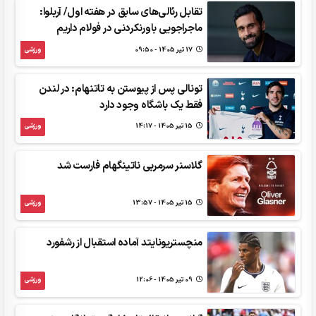
تقابل رئالی‌های سابق در هفته اول/ آربلوا:
ماجراجویی باورنکردنی در فولام داریم
17 تير 1405 - 09:50
ورزشی
تونالی پس از پیوستن به تاتنهام: در لندن
فقط یک باشگاه وجود دارد
15 تير 1405 - 14:17
ورزشی
گلاسنر سرمربی ناتینگهام فارست شد
15 تير 1405 - 13:57
ورزشی
منچستریونایتد آماده استقبال از رشفورد
09 تير 1405 - 12:06
ورزشی