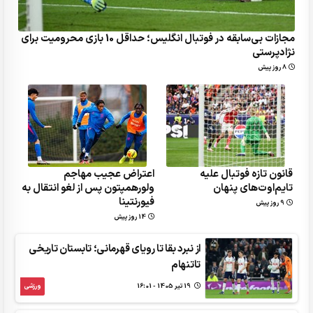
مجازات بی‌سابقه در فوتبال انگلیس؛ حداقل 10 بازی محرومیت برای
نژادپرستی
8 روز پیش
قانون تازه فوتبال علیه
اعتراض عجیب مهاجم
تایم‌اوت‌های پنهان
ولورهمپتون پس از لغو انتقال به
فیورنتینا
9 روز پیش
14 روز پیش
از نبرد بقا تا رویای قهرمانی؛ تابستان تاریخی
تاتنهام
19 تير 1405 - 16:01
ورزشی