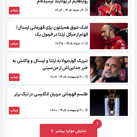
رؤیاهایم در یونایتد نرسیده‌ام
04 خرداد 1405 - 16:04
ورزشی
اشک شوق همیلتون برای قهرمانی آرسنال/
الهام از میکل آرتتا در فرمول یک
01 خرداد 1405 - 11:35
ورزشی
تبریک گواردیولا به آرتتا و آرسنال و واکنش به
خبر جدایی‌اش از من‌سیتی
30 ارديبهشت 1405 - 11:08
ورزشی
طلسم قهرمانی مربیان انگلیسی در لیگ برتر
30 ارديبهشت 1405 - 08:10
ورزشی
1
UNREAD MESSAGES
نمایش موارد بیشتر