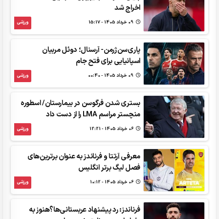
اخراج شد
09 خرداد 1405 - 15:17
ورزشی
پاری‌سن‌ژرمن- آرسنال؛ دوئل مربیان
اسپانیایی برای فتح جام
09 خرداد 1405 - 00:40
ورزشی
بستری شدن فرگوسن در بیمارستان/ اسطوره
منچستر مراسم LMA را از دست داد
06 خرداد 1405 - 12:21
ورزشی
معرفی آرتتا و فرناندز به عنوان برترین‌های
فصل لیگ برتر انگلیس
06 خرداد 1405 - 10:12
ورزشی
فرناندز: رد پیشنهاد عربستانی‌ها؟هنوز به