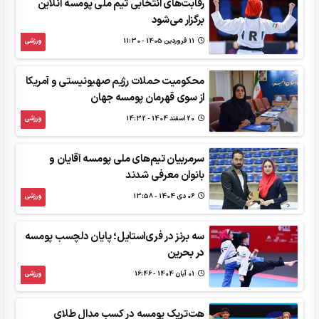
رقابت‌های انتخابی تیم ملی پومسه آنلاین
برگزار می‌شود
11 فروردين 1405 - 11:30
ورزشی
محکومیت حملات رژیم صهیونیستی و آمریکا
از سوی قهرمان پومسه جهان
20 اسفند 1404 - 14:32
ورزشی
سرمربیان تیم‌های ملی پومسه آقایان و
بانوان معرفی شدند
06 دی 1404 - 13:58
ورزشی
سه برنز در فری‌استایل؛ پایان دلچسب پومسه
در بحرین
01 آبان 1404 - 16:46
ورزشی
هت‌تریک پومسه در کسب مدال طلای