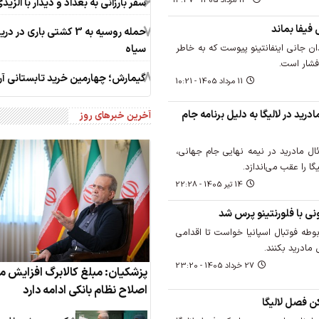
6
14 مرداد 1405 - 14:47
سفر بارزانی به بغداد و دیدار با الزید
7
 فیفا بماند
حمله روسیه به 3 کشتی باری در د
ن جانی اینفانتینو پیوست که به خاطر
سیاه
شار است.
8
گیمارش؛ چهارمین خرید تابستانی آر
11 مرداد 1405 - 10:21
درید در لالیگا به دلیل برنامه جام
آخرین خبرهای روز
ل مادرید در نیمه نهایی جام جهانی،
ا را عقب می‌اندازد.
14 تير 1405 - 22:28
ونی با فلورنتینو پرس شد
بوطه فوتبال اسپانیا خواست تا اقدامی
 مادرید بکنند.
27 خرداد 1405 - 23:20
پزشکیان: مبلغ کالابرگ افزایش می
اصلاح نظام بانکی ادامه دارد
کن فصل لالیگا