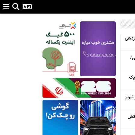
ازدهی
ی/
 یک
تبریز
آتش