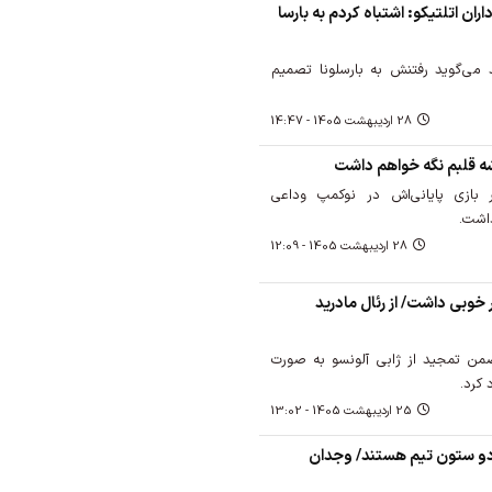
ران اتلتیکو: اشتباه کردم به بارسا
د می‌گوید رفتنش به بارسلونا تصمیم
28 ارديبهشت 1405 - 14:47
وشه قلبم نگه خواهم داشت
 بازی پایانی‌اش در نوکمپ وداعی
داشت.
28 ارديبهشت 1405 - 12:09
ر خوبی داشت/ از رئال مادرید
ضمن تمجید از ژابی آلونسو به صورت
 کرد.
25 ارديبهشت 1405 - 13:02
 دو ستون تیم هستند/ وجدان