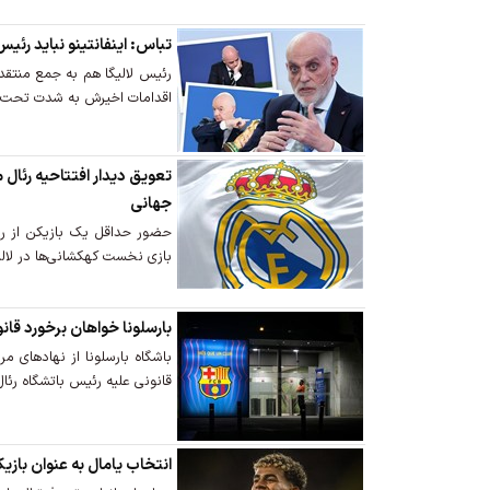
تباس: اینفانتینو نباید رئیس
رئیس لالیگا هم به جمع منتقدا
اقدامات اخیرش به شدت تحت‌ف
تعویق دیدار افتتاحیه رئال ما
جهانی
حضور حداقل یک بازیکن از رئا
بازی نخست کهکشانی‌ها در لالیگ
بارسلونا خواهان برخورد قان
باشگاه بارسلونا از نهادهای مر
قانونی علیه رئیس باتشگاه رئال
انتخاب یامال به عنوان بازی