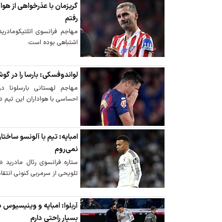
گریزمان با عذرخواهی از هوادا
رفتم
مهاجم فرانسوی اتلتیکومادری
اشتباهی بوده است.
لواندوفسکی: بارسا را ​​در گ
مهاجم لهستانی بارسلونا در
احساسی با هواداران این تیم 
امباپه: تیم با آلونسو ساختا
نمی‌روم
ستاره فرانسوی رئال مادرید 
تلویحی از سرمربی کنونی انتقاد
آربلوا: امباپه و وینیسیوس
بسیار راحتی دارم