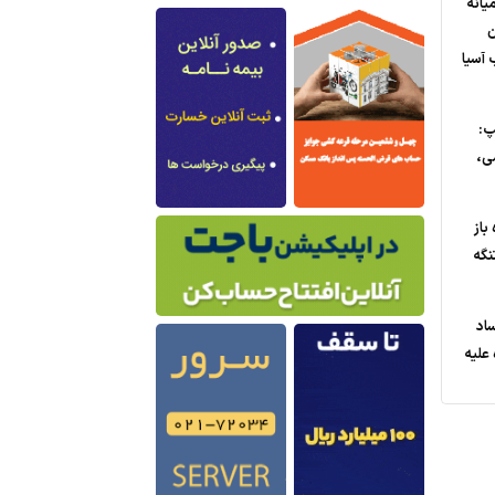
یانه
ن
 آسیا
پ:
ی،
باز
نگه
ساد
علیه