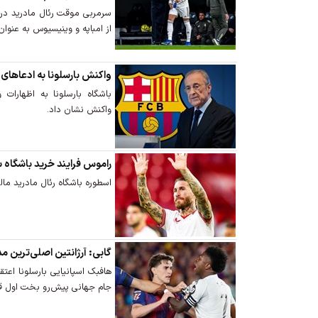
سرمربی موقت رئال مادرید در
از امباپه و وینیسیوس به عنوان
واکنش بارسلونا به ادعاهای 
باشگاه بارسلونا به اظهارات 
واکنش نشان داد.
راموس فرایند خرید باشگاه س
اسطوره باشگاه رئال مادرید ما
گابی: آرژانتین اصلی‌ترین 
هافبک اسپانیایی بارسلونا اعتق
جام جهانی پیش‌رو بخت اول ق