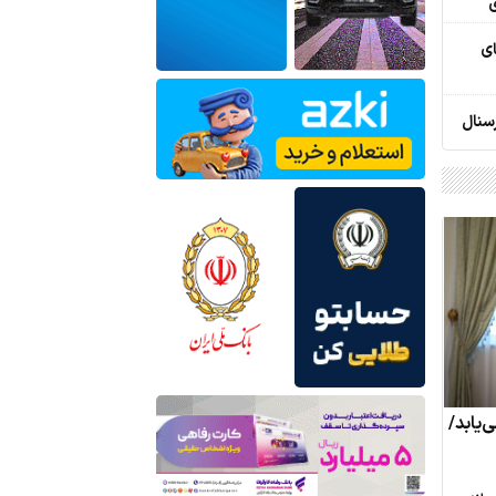
ی
ریای
سنال
‌یابد/