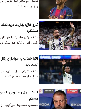
ستاره اسپانیایی تیم فوتبال با
را از آن خود کرد.
کارواخال: رئال مادرید تمام 
متشکرم
مدافع رئال مادرید با هوادار
رئیس این باشگاه هم تشکر ویژه
آلابا خطاب به هواداران رئا
ایستادید
مدافع اتریشی رئال مادرید در ش
وداع و از حمایت‌های آنها قدردا
فلیک: برای رویارویی با موری
هستم
سرمربی بارسلونا می‌گوید از