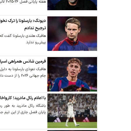
هفته پایانی فصل 26-2025 لالیگا ناراضی است.
دیونگ: بارسلونا را ترک نخوا
ترجیح ندادم
هافبک هلندی بارسلونا گفت که ب
پیش‌رو ندارد.
فرمین شانس همراهی اسپانیا
هافبک نفوذی بارسلونا به د
جام جهانی 2026 را از دست داد.
با اعلام رئال مادرید؛ کاروا
باشگاه رئال مادرید به طور رس
پایان فصل جاری از این تیم جد