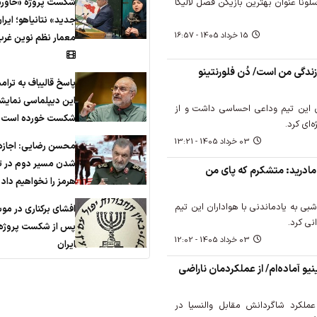
شکست پروژه «خاورم
رسلونا عنوان بهترین بازیکن فصل لالیگا
جدید» نتانیاهو؛ ایرا
15 خرداد 1405 - 16:57
معمار نظم نوین غرب
زندگی من است/ دُن فلورنتینو
پاسخ قالیباف به ترام
این دیپلماسی نمایش
ان این تیم وداعی احساسی داشت و از
شکست خورده است
‌ای کرد.
03 خرداد 1405 - 13:21
محسن رضایی: اجازه 
شدن مسیر دوم در ت
ل مادرید: متشکرم که پای من
هرمز را نخواهیم داد
بی به یادماندنی با هواداران این تیم
افشای برکناری در مو
نی کرد.
پس از شکست پروژه 
03 خرداد 1405 - 12:02
ایران
نیو آماده‌ام/ از عملکردمان ناراضی
 عملکرد شاگردانش مقابل والنسیا در