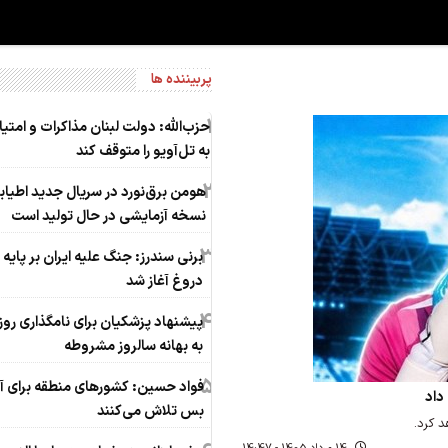
پربیننده ها
1
حزب‌الله: دولت لبنان مذاکرات و امتی
به تل‌آویو را متوقف کند
2
هومن برق‌نورد در سریال جدید اطیاب
نسخه آزمایشی در حال تولید است
3
برنی سندرز: جنگ علیه ایران بر پایه
دروغ آغاز شد
4
پیشنهاد پزشکیان برای نامگذاری روز 
به بهانه سالروز مشروطه
5
فواد حسین: کشورهای منطقه برای 
داد
بس تلاش می‌کنند
د کرد.