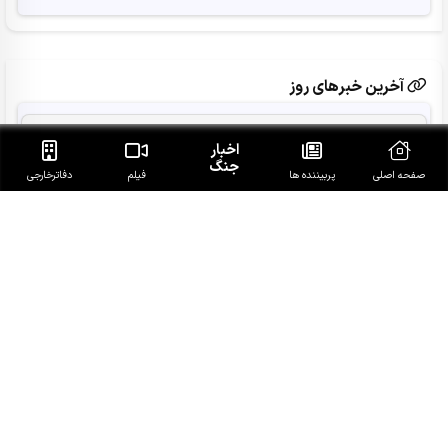
آخرین خبرهای روز
11 سناتور آمریکا خواستار خروج نیروهای این کشور از جنگ با
اخبار
ایران شدند
جنگ
صفحه اصلی
پربیننده ها
فیلم
دفاتر‌خارجی
عراقچی: مسئولیت خبرنگاران در عرصه سیاست خارجی اهمیت
دوچندان دارد
نفوذ اطلاعاتی ایران در یگان فوق محرمانه ارتش اسرائیل رسماً
فاش شد
تأیید ربایش و قتل حمیدرضا رجب‌زاده
سید حسن نصرالله در خانه چگونه پدری بود؟