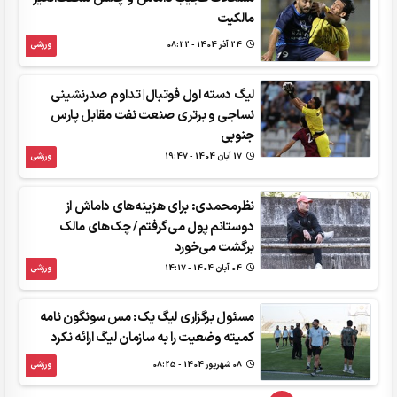
مالکیت
24 آذر 1404 - 08:22
ورزشی
لیگ دسته اول فوتبال| تداوم صدرنشینی
نساجی و برتری صنعت نفت مقابل پارس
جنوبی
17 آبان 1404 - 19:47
ورزشی
نظرمحمدی: برای هزینه‌های داماش از
دوستانم پول می‌گرفتم/ چک‌های مالک
برگشت می‌خورد
04 آبان 1404 - 14:17
ورزشی
مسئول برگزاری لیگ یک: مس سونگون نامه
کمیته وضعیت را به سازمان لیگ ارائه نکرد
08 شهريور 1404 - 08:25
ورزشی