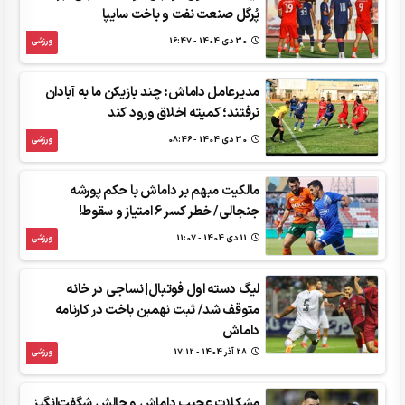
پُرگل صنعت نفت و باخت سایپا
30 دی 1404 - 16:47
ورزشی
مدیرعامل داماش: چند بازیکن ما به آبادان
نرفتند؛ کمیته اخلاق ورود کند
30 دی 1404 - 08:46
ورزشی
مالکیت مبهم بر داماش با حکم پورشه
جنجالی/ خطر کسر 6 امتیاز و سقوط!
11 دی 1404 - 11:07
ورزشی
لیگ دسته اول فوتبال| نساجی در خانه
متوقف شد/ ثبت نهمین باخت در کارنامه
داماش
28 آذر 1404 - 17:12
ورزشی
مشکلات عجیب داماش و چالش شگفت‌انگیز