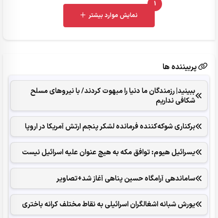
1
UNREAD MESSAGES
نمایش موارد بیشتر
پربیننده ها
ببینید| رزمندگان ما دنیا را مبهوت کردند/ با نیروهای مسلح
شکافی نداریم
برکناری شوکه‌کننده فرمانده لشکر پنجم ارتش آمریکا در اروپا
یسرائیل هیوم: توافق مکه به هیچ عنوان علیه اسرائیل نیست
ساماندهی آرامگاه حسین پناهی آغاز شد+تصاویر
یورش شبانه اشغالگران اسرائیلی به نقاط مختلف کرانه باختری