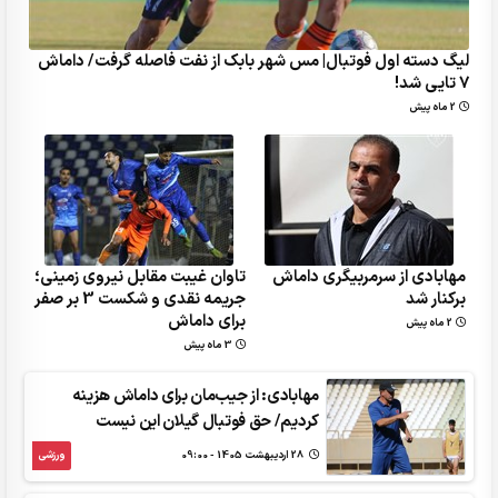
لیگ دسته اول فوتبال| مس شهر بابک از نفت فاصله گرفت/ داماش
7 تایی شد!
2 ماه پیش
مهابادی از سرمربیگری داماش
تاوان غیبت مقابل نیروی زمینی؛
برکنار شد
جریمه نقدی و شکست 3 بر صفر
برای داماش
2 ماه پیش
3 ماه پیش
مهابادی: از جیب‌مان برای داماش هزینه
کردیم/ حق فوتبال گیلان این نیست
28 ارديبهشت 1405 - 09:00
ورزشی