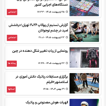
دستگاه‌های اجرایی کشور
25 ارديبهشت 1405 - 17:33
اجتماعی
گزارش تسنیم از ربوکاپ 2026 تهران؛درخشش
امید در چشم نوجوانان
23 ارديبهشت 1405 - 21:01
اجتماعی
رونمایی از رباتِ تغییر شکل دهنده در چین
22 ارديبهشت 1405 - 12:48
رسانه ها
برگزاری مسابقات رباتیک دانش آموزی در
اسلامشهر+فیلم
29 بهمن 1404 - 16:15
استانها
الهیات هوش مصنوعی و رباتیک