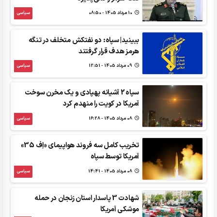
10 مرداد 1405 - 08:50
سیاسی
ببینید| سپاه: دو نفتکش متخلف در تنگه
هرمز هدف قرار گرفتند
09 مرداد 1405 - 12:51
سیاسی
سپاه 2 آشیانه پهپادی و یک مخرن سوخت
آمریکا در کویت را منهدم کرد
08 مرداد 1405 - 16:28
سیاسی
تخریب کامل سه فروند هواپیمای «اِف 35»
آمریکا توسط سپاه
08 مرداد 1405 - 14:41
سیاسی
شهادت 3 ‌پاسدار استان زنجان در حمله
موشکی آمریکا