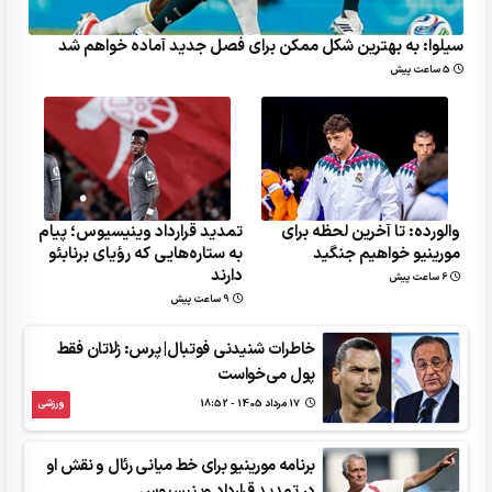
سیلوا: به بهترین شکل ممکن برای فصل جدید آماده خواهم شد
5 ساعت پیش
والورده: تا آخرین لحظه برای
تمدید قرارداد وینیسیوس؛ پیام
مورینیو خواهیم جنگید
به ستاره‌هایی که رؤیای برنابئو
دارند
6 ساعت پیش
9 ساعت پیش
خاطرات شنیدنی فوتبال| پرس: زلاتان فقط
پول می‌خواست
17 مرداد 1405 - 18:52
ورزشی
برنامه مورینیو برای خط میانی رئال و نقش او
در تمدید قرارداد وینیسیوس