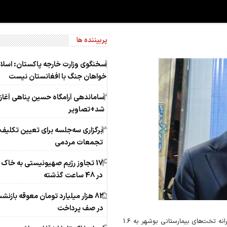
پربیننده ها
1
سخنگوی وزارت خارجه پاکستان: اسلام‌
خواهان جنگ با افغانستان نیست
2
ساماندهی آرامگاه حسین پناهی آغاز
شد+تصاویر
3
برگزاری سه‌جلسه برای تعیین تکلیف 
تجمعات مردمی
4
17 تجاوز رژیم صهیونیستی به خاک 
در 48 ساعت گذشته
5
82 هزار میلیارد تومان معوقه بازن
در صف پرداخت
رئیس دانشگاه علوم پزشکی بوشهر از برنامه‌ریزی برای ارتقای سرانه تخت‌های بیمارستانی بوشهر به 1.6