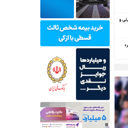
ریلی و
ر»