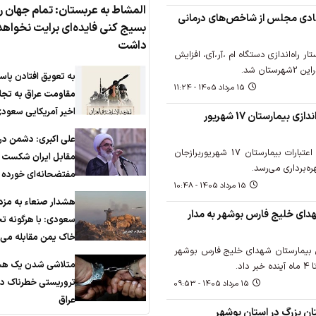
المشاط به عربستان: تمام جهان ر
ادی مجلس از شاخص‌های درمانی
بسیج کنی فایده‌ای برایت نخواهد
داشت
ر راه‌اندازی دستگاه ام ،آر،آی، افزایش
ان شد.
به تعویق افتادن پاس
15 مرداد 1405 - 11:24
مقاومت عراق به تجا
اخیر آمریکایی سعود
وعده وزیر بهداشت برای راه‌اندازی بیمارستان 17 شهریور
علی اکبری: دشمن در
وزیر بهداشت گفت: با تأمین اعتبارات بیمارستان 17 شهریوربرازجان
مقابل ایران شکست
ره‌برداری می‌رسد.
مفتضحانه‌ای خورده
15 مرداد 1405 - 10:48
هشدار صنعاء به مزد
دای خلیج فارس بوشهر به مدار
سعودی: با هرگونه ت
خاک یمن مقابله می‌ک
 بیمارستان شهدای خلیج فارس بوشهر
متلاشی شدن یک هس
د.
تروریستی خطرناک در
15 مرداد 1405 - 09:53
عراق
ان 3 بیمارستان بزرگ در استان بوشهر