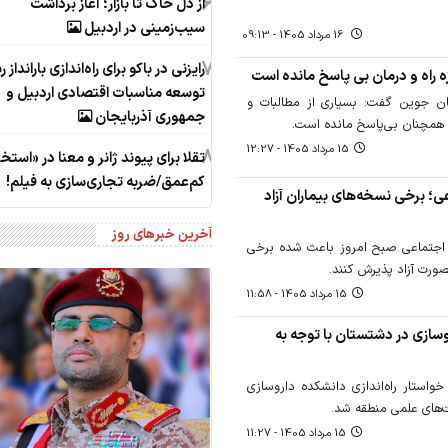
6
از دل خاک تا بازار؛ آغاز برداشت
سیب‌زمینی در اردبیل
16 مرداد 1405 - 09:13
7
رایزنی در باکو برای راه‌اندازی بارانداز 
 راه و درمان بی پاسخ مانده است
توسعه مناسبات اقتصادی اردبیل و
 جوین گفت: بسیاری از مطالبات و
جمهوری آذربایجان
مچنان بی‌پاسخ مانده است.
15 مرداد 1405 - 12:27
8
تقلا برای پیوند ژانر و معنا در «استخ
کم‌عمق/ضربه تجاری‌سازی به فیلم!
ی؛ برخی نسخه‌های بیماران آزاد
آخرین خبرهای روز
 اجتماعی صبح امروز باعث شده برخی
صورت آزاد پذیرش کنند.
15 مرداد 1405 - 11:58
روسازی در دشتستان با توجه به
استار راه‌اندازی دانشکده داروسازی
‌های علمی منطقه شد.
15 مرداد 1405 - 11:27