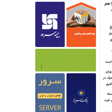
ا هم
خ
وز
ی
 است
وران
حرک در
نیم
ته
 غرب