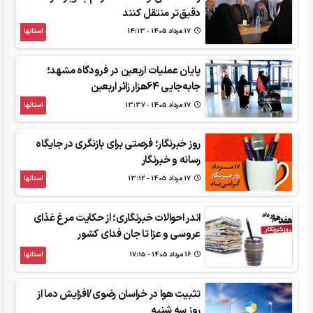
دقیق‌تر منتقل کنند
17 مرداد 1405 - 14:13
استانها
پایان عملیات اربعین در فرودگاه مشهد؛
جابه‌جایی 64هزار زائر اربعین
17 مرداد 1405 - 13:37
استانها
روز خبرنگار؛ فرصتی برای بازنگری در جایگاه
رسانه و خبرنگار
17 مرداد 1405 - 13:12
استانها
اندر احوالات خبرنگاری؛ از حکایت مرغ غذای
عروسی و عزا تا جان فدای کشور
16 مرداد 1405 - 17:15
استانها
تثبیت هوا در خراسان رضوی/افزایش دما از
روز سه شنبه