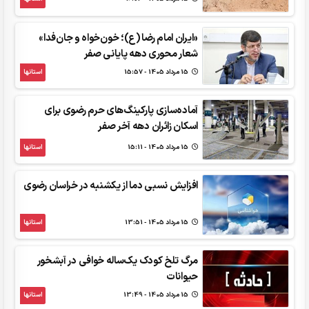
«ایران امام رضا (ع)؛ خون‌خواه و جان‌فدا»
شعار محوری دهه پایانی صفر
15 مرداد 1405 - 15:57
استانها
آماده‌سازی پارکینگ‌های حرم رضوی برای
اسکان زائران دهه آخر صفر
15 مرداد 1405 - 15:11
استانها
افزایش نسبی دما از یکشنبه در خراسان رضوی
15 مرداد 1405 - 13:51
استانها
مرگ تلخ کودک یک‌ساله خوافی در آبشخور
حیوانات
15 مرداد 1405 - 13:49
استانها